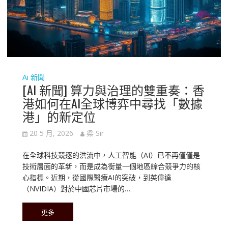
Ai 新聞
[AI 新聞] 算力與治理的雙重奏：香
港如何在AI全球博弈中尋找「數據
港」的新定位
20 5 月, 2026
梁 Sir
在全球科技競逐的洪流中，人工智能（AI）已不再僅僅是
技術層面的革新，而是成為衡量一個地區綜合競爭力的核
心指標。近期，從國際醫療AI的突破，到英偉達
（NVIDIA）對於中國芯片市場的…
更多