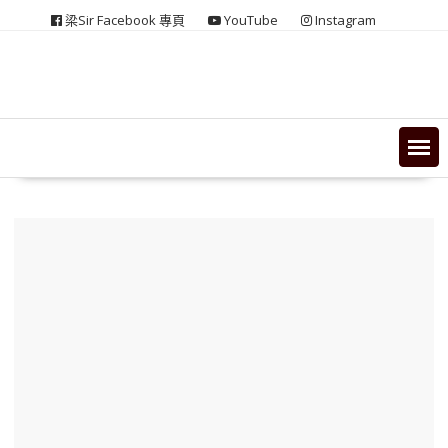
Skip
梁Sir Facebook 專頁
YouTube
Instagram
to
content