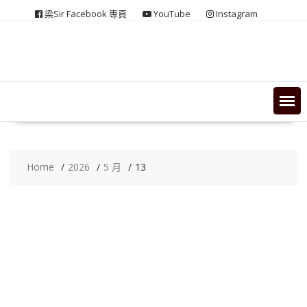
Skip
梁Sir Facebook 專頁
YouTube
Instagram
to
content
Home
2026
5 月
13