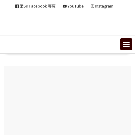
Skip
梁Sir Facebook 專頁
YouTube
Instagram
to
content