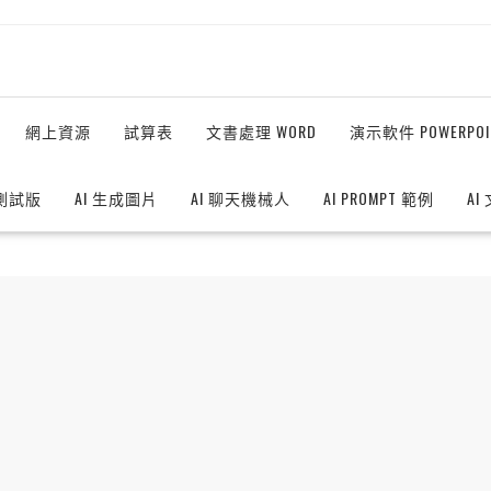
網上資源
試算表
文書處理 WORD
演示軟件 POWERPOI
測試版
AI 生成圖片
AI 聊天機械人
AI PROMPT 範例
AI