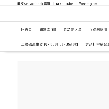
Skip
梁Sir Facebook 專頁
YouTube
Instagram
to
content
回首頁
關於梁 SIR
倉頡輸入法
互聯網應用
二維碼產生器 (QR CODE GENERATOR)
倉頡打字練習