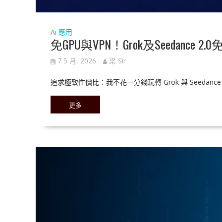
Ai 應用
免GPU與VPN！Grok及Seedance 
7 5 月, 2026
梁 Sir
追求極致性價比：我不花一分錢玩轉 Grok 與 Seed
更多