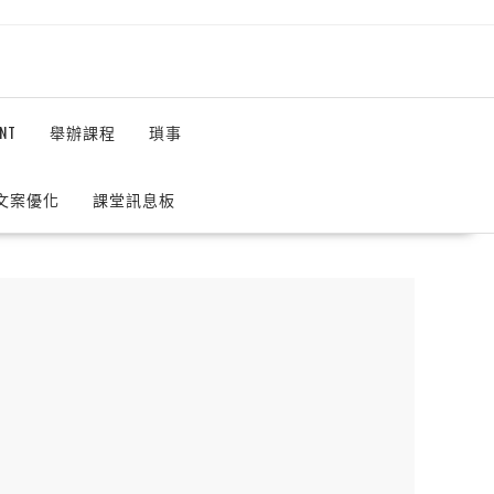
NT
舉辦課程
瑣事
 文案優化
課堂訊息板