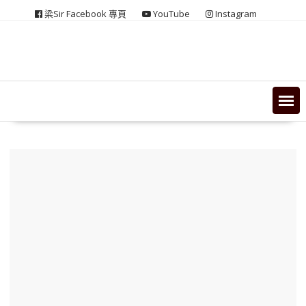
Skip
梁Sir Facebook 專頁
YouTube
Instagram
to
content