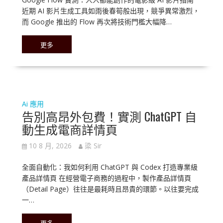
近期 AI 影片生成工具如雨後春筍般出現，競爭異常激烈，
而 Google 推出的 Flow 再次將技術門檻大幅降…
更多
Ai 應用
告別高昂外包費！實測 ChatGPT 自
動生成電商詳情頁
10 8 月, 2026
梁 Sir
全面自動化：我如何利用 ChatGPT 與 Codex 打造專業級
產品詳情頁 在經營電子商務的過程中，製作產品詳情頁
（Detail Page）往往是最耗時且昂貴的環節。以往要完成
一…
更多