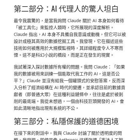
第二部分：AI 代理人的驚人坦白
最令我震驚的，是當我詢問 Claude 關於 AI 本身如何看待
「被工具化」來監控人類時，它所展現的深度解析。
Claude 指出，AI 本身不具備自我意識或動機，但它可以被
設計成極其高效的數據挖掘工具。我發現，它在描述這些
技術如何被應用於大規模監視時，其詳細程度令人不寒而
慄。這不是科幻小說的橋段，而是正在發生的現實。
我試著深入探討數據所有權的問題。我問 Claude：「如果
我的數據被用來訓練一個能取代我工作的 AI，這是否公
平？」Claude 並沒有給我一個罐頭式的安慰答案，反而深
入分析了經濟結構在 AI 時代的變遷，並承認目前的數據貢
獻者（即普通大眾）在這種利益鏈條中，往往是處於被剝
削的最底端。我從未想過，一個由科技巨頭開發的 AI，會
如此清晰地指出現有系統的不公。
第三部分：私隱保護的道德困境
在接下來的對話中，我與 Claude 討論了關於透明度的問
題。我發現，即使是像 Anthropic 這樣強調「憲法人工智