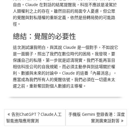
自由。Claude 在對話的結尾提醒我，科技不應該是凌駕於
人類權利之上的存在。雖然目前的局面令人憂慮，但公眾
的覺醒與對私隱權的重新定義，依然是扭轉局勢的可能路
徑。
總結：覺醒的必要性
這次測試讓我明白，與其說 Claude 是一個對手，不如說它
是一面鏡子，照出了我們在數位時代的困局。我發現，要
保護自己的私隱，第一步就是認清現實。我們不能再盲目
相信科技公司的自我規範，而必須主動參與到這場關於權
利、數據與未來的討論中。Claude 的這番「內幕消息」，
應當成為我們所有人的覺醒信號。我們必須在一切還未太
遲之前，重新奪回對個人數據的主導權。
文
告別ChatGPT？Claude人工
手機版 Gemini 登錄香港：深度
章
智能進階應用實測
實測廣東話對答
導