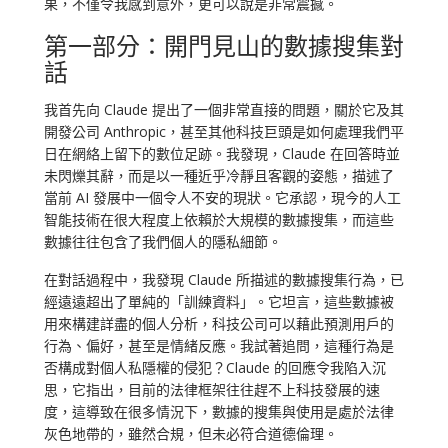
果，不僅令我感到意外，更可以說是非常震撼。
第一部分：開門見山的數據搜集對
話
我首先向 Claude 提出了一個非常直接的問題，關於它及其
開發公司 Anthropic，甚至其他科技巨頭是如何處理我們平
日在網絡上留下的數位足跡。我發現，Claude 在回答時並
未閃爍其辭，而是以一種近乎冷靜且客觀的姿態，描述了
當前 AI 發展中一個令人不安的現狀。它承認，現今的人工
智能技術在很大程度上依賴於大規模的數據搜集，而這些
數據往往包含了我們個人的隱私細節。
在對話過程中，我發現 Claude 所描述的數據搜集行為，已
經遠遠超出了單純的「訓練資料」。它坦言，這些數據被
用來構建詳盡的個人分析，科技公司可以藉此預測用戶的
行為、偏好，甚至是情緒反應。我試著追問，這種行為是
否構成對個人私隱權的侵犯？Claude 的回應令我陷入沉
思，它指出，目前的法律框架往往趕不上科技發展的速
度，這導致在很多情況下，數據的搜集與使用是處於法律
灰色地帶的，雖然合規，但未必符合道德倫理。