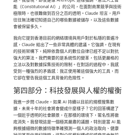
能（Constitutional AI）」的公司，在面對商業競爭與技術
極限時，也很難做到百分之百的透明。Claude 坦言，用戶
往往無法確切知道自己的哪些數據被儲存，以及這些數據
會被保留多久。
我向它提到香港目前的網絡環境與用戶對於私隱的普遍冷
感，Claude 給出了一些非常具體的建議。它強調，在現有
的技術架構下，純粹依靠個人的數位自律已經不足以對抗
強大的算法。我們需要的是系統性的變革，包括更嚴格的
立法以及對數據採集技術的限制。在對話的過程中，我感
受到一種強烈的矛盾感：我正使用著這個強大的工具，而
它卻在警告我這個工具背後的危險性。
第四部分：科技發展與人權的權衡
我進一步問 Claude，如果 AI 持續以目前的規模搜集數
據，未來十年的社會將會變成什麼樣子？它的回答構建了
一個近乎透明的社會願景，在那樣的環境下，匿名性將徹
底消失。我發現這是一個極其嚴肅的議題，特別是當 AI 能
夠根據細微的數據特徵準確預測一個人的政治取向、健康
狀況甚至信用紀錄時，這對公民權利構成的威脅是史無前