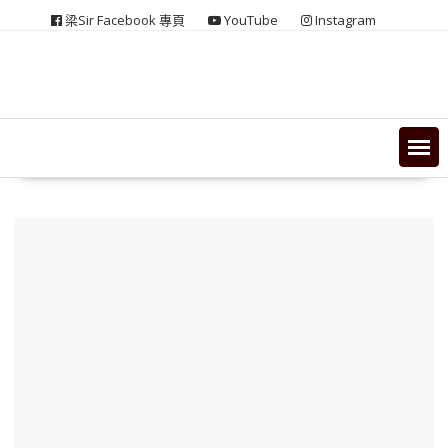
Skip
梁Sir Facebook 專頁
YouTube
Instagram
to
content