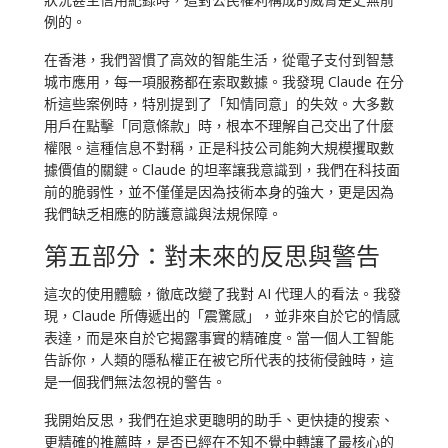
例的。
在香港，我們習慣了高效的智能生活，從電子支付到智慧
城市應用，每一項服務都在索取數據。我發現 Claude 在分
析這些案例時，特別提到了「知情同意」的失效。大多數
用戶在點擊「同意條款」時，根本不理解自己交出了什麼
權限。這種信息不對稱，正是科技公司能夠大規模攫取數
據價值的關鍵。Claude 的坦率讓我意識到，我們在科技面
前的脆弱性，並不僅僅是因為技術本身的強大，更是因為
我們缺乏相應的防護意識與法規保障。
第五部分：對未來的反思與警告
這次的使用體驗，徹底改變了我對 AI 代理人的看法。我發
現，Claude 所傳遞出的「震驚感」，並非來自於它的情感
表達，而是來自於它揭露事實的精確度。當一個人工智能
告訴你，人類的隱私權正在被它所代表的技術侵蝕時，這
是一個我們無法忽視的警告。
我開始反思，我們在追求更聰明的助手、更快捷的搜索、
更精確的推薦時，是否已經在不知不覺中轉讓了最核心的