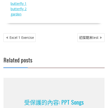
butterfly 1
butterfly 2
garden
文
Excel 1 Exercise
初探期末test
章
導
覽
Related posts
受保護的內容: PPT Songs