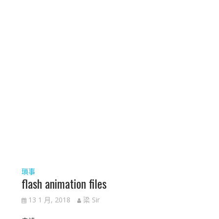
瑣事
flash animation files
13 1 月, 2018
梁 Sir