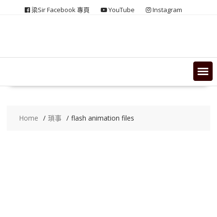
Skip
梁Sir Facebook 專頁
YouTube
Instagram
to
content
Home
瑣事
flash animation files