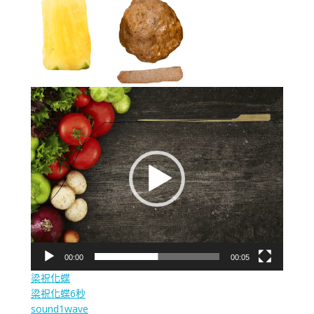
視
訊
播
放
器
00:00
00:05
梁祝化蝶
梁祝化蝶6秒
sound1wave