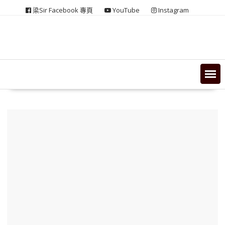
Skip
梁Sir Facebook 專頁
YouTube
Instagram
to
content