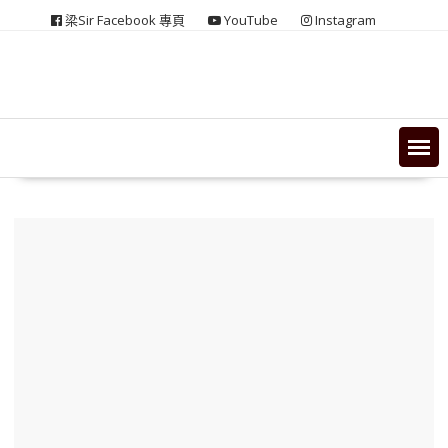
Skip
梁Sir Facebook 專頁
YouTube
Instagram
to
content