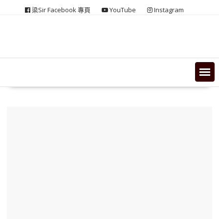
Skip
梁Sir Facebook 專頁
YouTube
Instagram
to
content