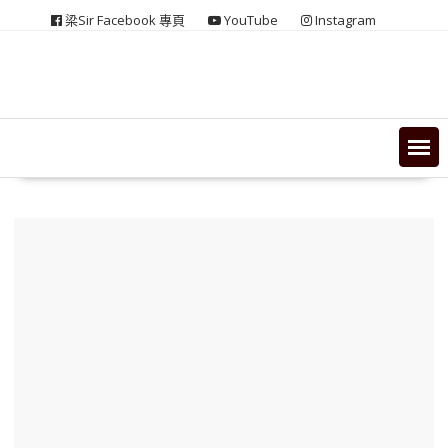
Skip
梁Sir Facebook 專頁
YouTube
Instagram
to
content