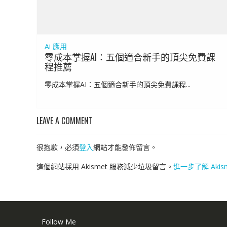
Ai 應用
零成本掌握AI：五個適合新手的頂尖免費課
程推薦
零成本掌握AI：五個適合新手的頂尖免費課程...
LEAVE A COMMENT
很抱歉，必須
登入
網站才能發佈留言。
這個網站採用 Akismet 服務減少垃圾留言。
進一步了解 Aki
Follow Me