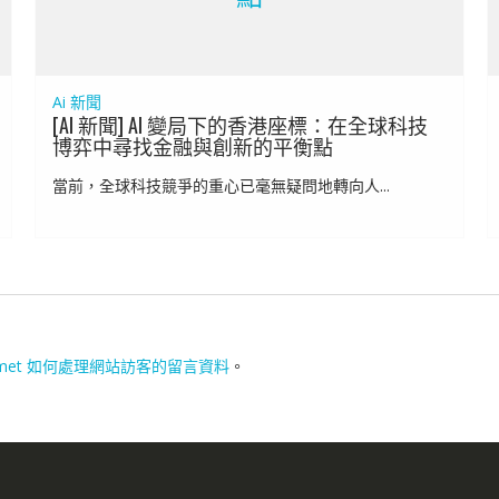
Ai 新聞
[AI 新聞] AI 變局下的香港座標：在全球科技
博弈中尋找金融與創新的平衡點
當前，全球科技競爭的重心已毫無疑問地轉向人...
smet 如何處理網站訪客的留言資料
。