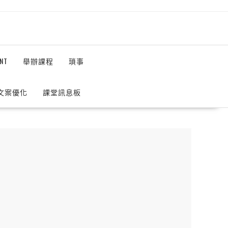
NT
舉辦課程
瑣事
 文案優化
課堂訊息板