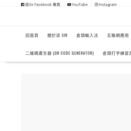
Skip
梁Sir Facebook 專頁
YouTube
Instagram
to
content
回首頁
關於梁 SIR
倉頡輸入法
互聯網應用
二維碼產生器 (QR CODE GENERATOR)
倉頡打字練習