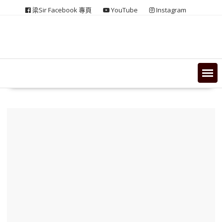
Skip
梁Sir Facebook 專頁
YouTube
Instagram
to
content