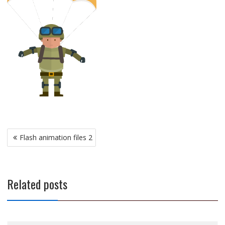
文
Flash animation files 2
章
導
覽
Related posts