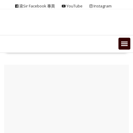
Skip
梁Sir Facebook 專頁
YouTube
Instagram
to
content