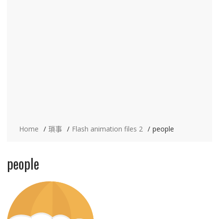
Home
瑣事
Flash animation files 2
people
people