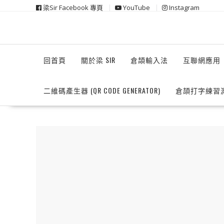
Skip
梁Sir Facebook 專頁
YouTube
Instagram
to
content
回首頁
關於梁 SIR
倉頡輸入法
互聯網應用
二維碼產生器 (QR CODE GENERATOR)
倉頡打字練習