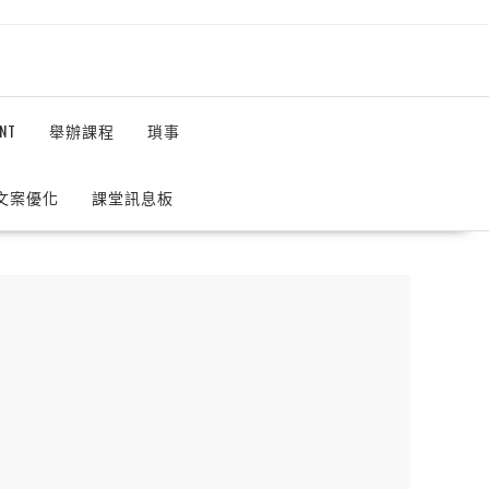
NT
舉辦課程
瑣事
 文案優化
課堂訊息板