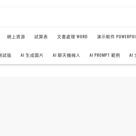
網上資源
試算表
文書處理 WORD
演示軟件 POWERPOI
測試版
AI 生成圖片
AI 聊天機械人
AI PROMPT 範例
AI