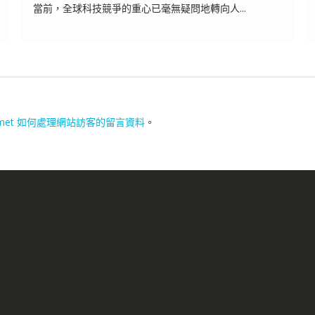
當前，全球科技競爭的重心已毫無疑問地轉向人...
smet 如何處理網站訪客的留言資料
。