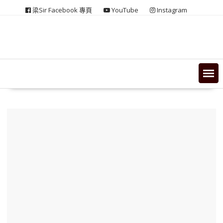
Skip
梁Sir Facebook 專頁
YouTube
Instagram
to
content