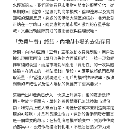
水逐漸退去，我們開始看見市場對AI態度的顯著分化：從
早期的盲目追捧，過渡到對商業模式、倫理邊界以及實質
回報的深層反思。身處於粵港澳大灣區的核心，香港此刻
正站在十字路口，既要應對內地市場AI激烈的存量爭奪
戰，又要接軌國際前沿的技術審視與倫理規範。
「免費午餐」終結，內地AI市場的去偽存真
近期，內地AI巨頭「豆包」宣布啟動收費機制後，用戶數
據出現顯著回流（單月流失約六百萬用戶），這一現象絕
非單純的衰退，而是市場對AI應用「實用性」的一次集體
檢驗。在過去的「補貼燒錢」階段，AI應用依賴低門檻獲
取流量，但當進入變現週期，用戶對模型推理效率、解決
問題的準確性以及個人隱私的保護有了更高要求。
這顯示出AI產業已步入「快速上升週期」後的震盪洗牌
期。對於企業而言，單純的參數競賽已無法換取市場份
額，唯有真正嵌入垂直行業、降低研發成本並創造商業閉
環的AI服務，才具有長期生命力。這對於香港開發者而言
是一個重要的啟示：在技術底層模型競賽中，資源往往向
頭部集中，香港作為技術轉化地，不應盲目追求算力規