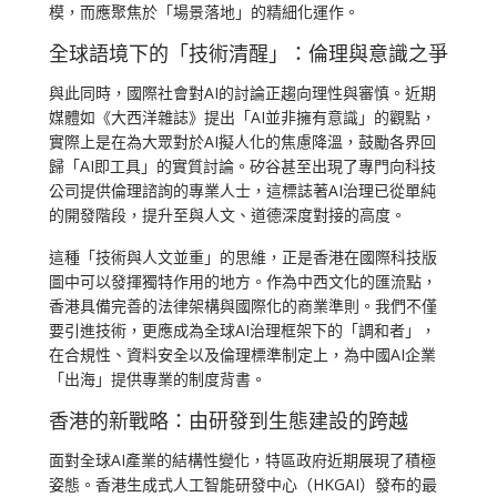
模，而應聚焦於「場景落地」的精細化運作。
全球語境下的「技術清醒」：倫理與意識之爭
與此同時，國際社會對AI的討論正趨向理性與審慎。近期
媒體如《大西洋雜誌》提出「AI並非擁有意識」的觀點，
實際上是在為大眾對於AI擬人化的焦慮降溫，鼓勵各界回
歸「AI即工具」的實質討論。矽谷甚至出現了專門向科技
公司提供倫理諮詢的專業人士，這標誌著AI治理已從單純
的開發階段，提升至與人文、道德深度對接的高度。
這種「技術與人文並重」的思維，正是香港在國際科技版
圖中可以發揮獨特作用的地方。作為中西文化的匯流點，
香港具備完善的法律架構與國際化的商業準則。我們不僅
要引進技術，更應成為全球AI治理框架下的「調和者」，
在合規性、資料安全以及倫理標準制定上，為中國AI企業
「出海」提供專業的制度背書。
香港的新戰略：由研發到生態建設的跨越
面對全球AI產業的結構性變化，特區政府近期展現了積極
姿態。香港生成式人工智能研發中心（HKGAI）發布的最