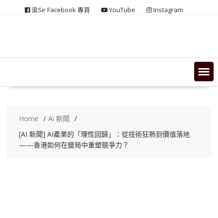
Skip
梁Sir Facebook 專頁
YouTube
Instagram
to
content
Home
Ai 新聞
[AI 新聞] AI產業的「理性回歸」：從技術狂熱到價值落地
——香港如何在變局中重塑競爭力？