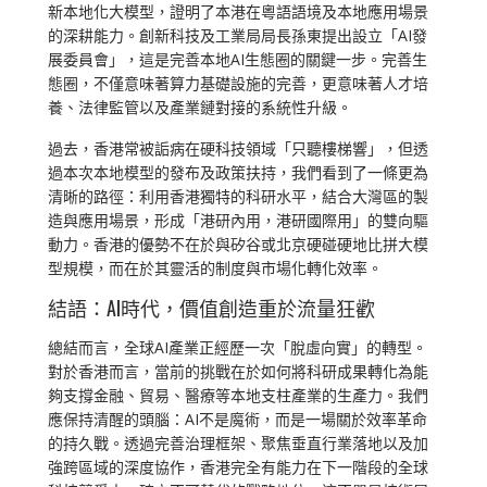
新本地化大模型，證明了本港在粵語語境及本地應用場景
的深耕能力。創新科技及工業局局長孫東提出設立「AI發
展委員會」，這是完善本地AI生態圈的關鍵一步。完善生
態圈，不僅意味著算力基礎設施的完善，更意味著人才培
養、法律監管以及產業鏈對接的系統性升級。
過去，香港常被詬病在硬科技領域「只聽樓梯響」，但透
過本次本地模型的發布及政策扶持，我們看到了一條更為
清晰的路徑：利用香港獨特的科研水平，結合大灣區的製
造與應用場景，形成「港研內用，港研國際用」的雙向驅
動力。香港的優勢不在於與矽谷或北京硬碰硬地比拼大模
型規模，而在於其靈活的制度與市場化轉化效率。
結語：AI時代，價值創造重於流量狂歡
總結而言，全球AI產業正經歷一次「脫虛向實」的轉型。
對於香港而言，當前的挑戰在於如何將科研成果轉化為能
夠支撐金融、貿易、醫療等本地支柱產業的生產力。我們
應保持清醒的頭腦：AI不是魔術，而是一場關於效率革命
的持久戰。透過完善治理框架、聚焦垂直行業落地以及加
強跨區域的深度協作，香港完全有能力在下一階段的全球