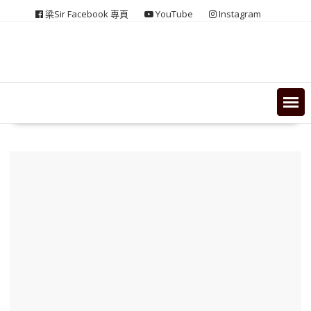
Skip
梁Sir Facebook 專頁
YouTube
Instagram
to
content