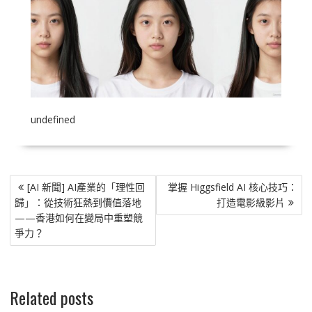
undefined
文
[AI 新聞] AI產業的「理性回
掌握 Higgsfield AI 核心技巧：
章
歸」：從技術狂熱到價值落地
打造電影級影片
導
——香港如何在變局中重塑競
覽
爭力？
Related posts