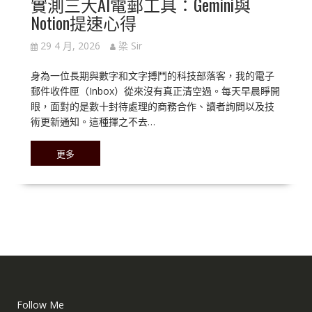
實測三大AI電郵工具：Gemini與
Notion提速心得
29 4 月, 2026
梁 Sir
身為一位長期與數字和文字搏鬥的科技部落客，我的電子
郵件收件匣（Inbox）從來沒有真正清空過。每天早晨睜開
眼，面對的是數十封待處理的商務合作、讀者詢問以及技
術更新通知。這種揮之不去…
更多
Follow Me