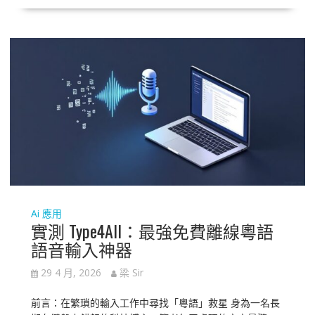
Ai 應用
實測 Type4All：最強免費離線粵語
語音輸入神器
29 4 月, 2026
梁 Sir
前言：在繁瑣的輸入工作中尋找「粵語」救星 身為一名長