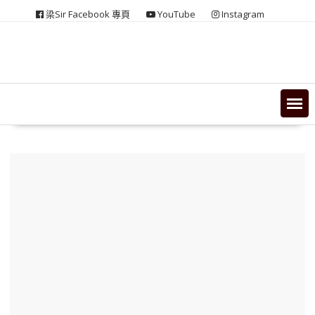
Skip
梁Sir Facebook 專頁
YouTube
Instagram
to
content