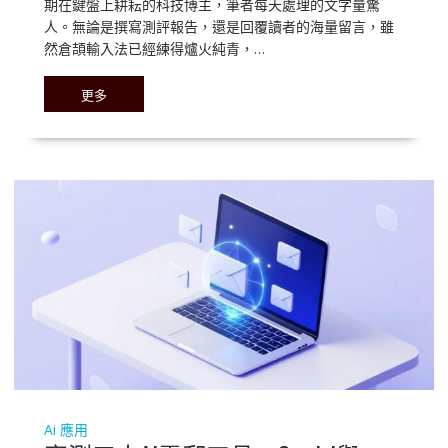
期在鍵盤上耕耘的科技博主，筆者每天處理的文字量驚
人。無論是撰寫測評報告，還是回覆讀者的海量留言，雖
然倉頡輸入法已經練得爐火純青，…
更多
Ai 應用