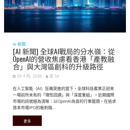
Ai 新聞
[AI 新聞] 全球AI戰局的分水嶺：從
OpenAI的營收焦慮看香港「產教融
合」與大灣區創科的升級路徑
29 4 月, 2026
梁 Sir
在人工智能（AI）狂飆突進的當下，全球科技產業正迎來
一場前所未有的「理性回調」與「深度重組」。近期國際
市場的訊號極為清晰：以OpenAI為首的行業龍頭，在追求
資本市場IPO的衝刺階…
更多