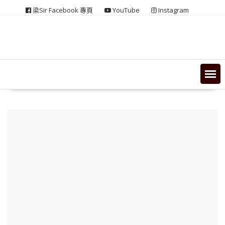
Skip
梁Sir Facebook 專頁
YouTube
Instagram
to
content