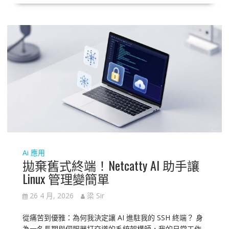
Ai 應用
拋棄舊式終端！Netcatty AI 助手讓
Linux 管理變簡單
26 4 月, 2026
梁 Sir
從痛苦到優雅：為何我決定讓 AI 進駐我的 SSH 終端？ 身
為一名長期與伺服器打交道的系統架構師，我的日常工作