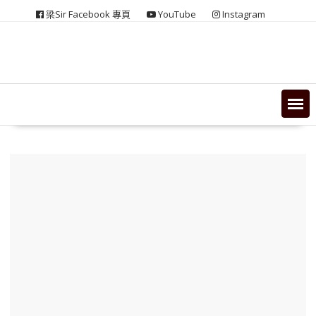
Skip
梁Sir Facebook 專頁
YouTube
Instagram
to
content