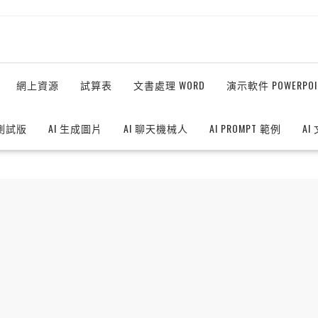
網上資源
試算表
文書處理 WORD
演示軟件 POWERPOI
測試版
AI 生成圖片
AI 聊天機械人
AI PROMPT 範例
AI