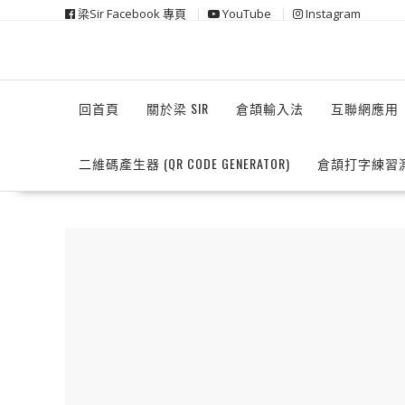
Skip
梁Sir Facebook 專頁
YouTube
Instagram
to
content
回首頁
關於梁 SIR
倉頡輸入法
互聯網應用
二維碼產生器 (QR CODE GENERATOR)
倉頡打字練習