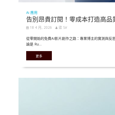
Ai 應用
告別昂貴訂閱！零成本打造高品質
18 4 月, 2026
梁 Sir
從零開始的免費AI影片創作之路：專業博主的實測與反思
論是 Ru…
更多