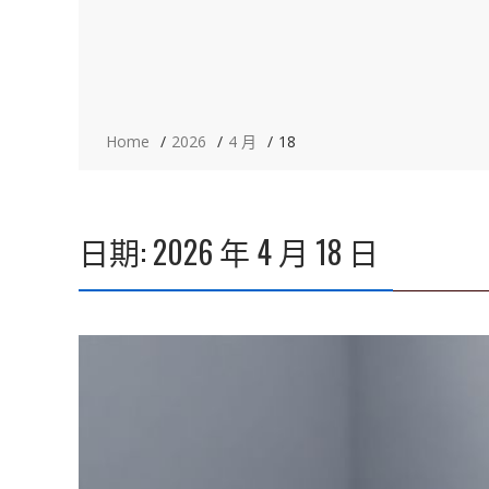
Home
2026
4 月
18
日期:
2026 年 4 月 18 日