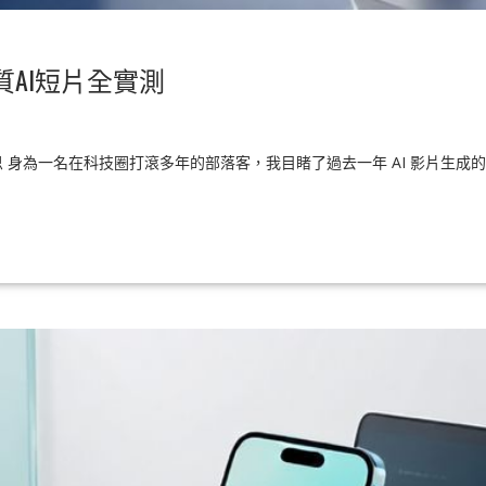
AI短片全實測
 身為一名在科技圈打滾多年的部落客，我目睹了過去一年 AI 影片生