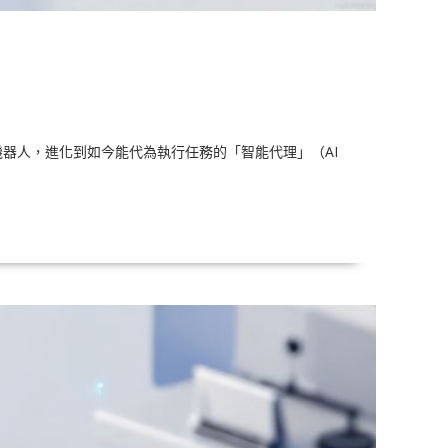
機器人，進化到如今能代為執行任務的「智能代理」（AI