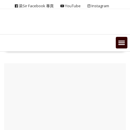
Skip
梁Sir Facebook 專頁
YouTube
Instagram
to
content