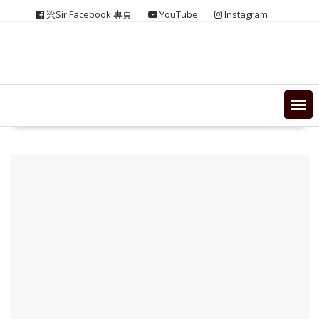
Skip
梁Sir Facebook 專頁
YouTube
Instagram
to
content