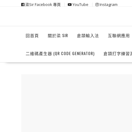
Skip
梁Sir Facebook 專頁
YouTube
Instagram
to
content
回首頁
關於梁 SIR
倉頡輸入法
互聯網應用
二維碼產生器 (QR CODE GENERATOR)
倉頡打字練習