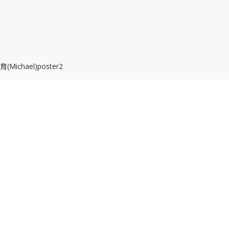
Michael)poster2