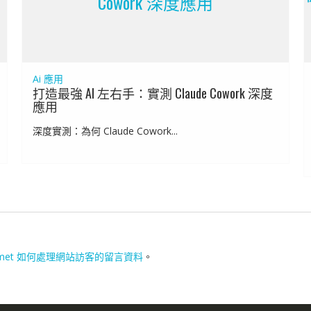
Cowork 深度應用
Ai 應用
打造最強 AI 左右手：實測 Claude Cowork 深度
應用
深度實測：為何 Claude Cowork...
smet 如何處理網站訪客的留言資料
。