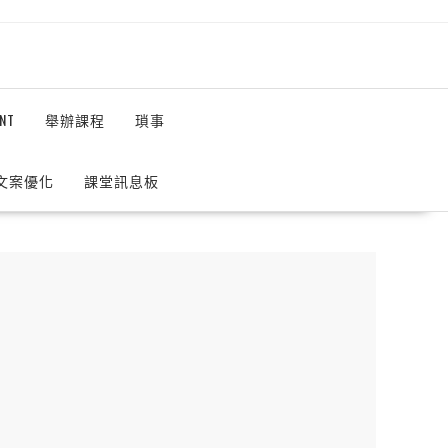
NT
舉辦課程
瑣事
 文案優化
課堂訊息板