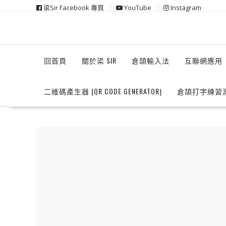
Skip
梁Sir Facebook 專頁
YouTube
Instagram
to
content
回首頁
關於梁 SIR
倉頡輸入法
互聯網應用
二維碼產生器 (QR CODE GENERATOR)
倉頡打字練習