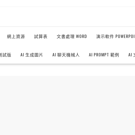
網上資源
試算表
文書處理 WORD
演示軟件 POWERPOI
測試版
AI 生成圖片
AI 聊天機械人
AI PROMPT 範例
AI