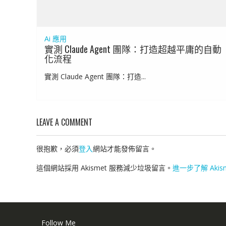
Ai 應用
實測 Claude Agent 團隊：打造超越平庸的自動
化流程
實測 Claude Agent 團隊：打造...
LEAVE A COMMENT
很抱歉，必須
登入
網站才能發佈留言。
這個網站採用 Akismet 服務減少垃圾留言。
進一步了解 Aki
Follow Me