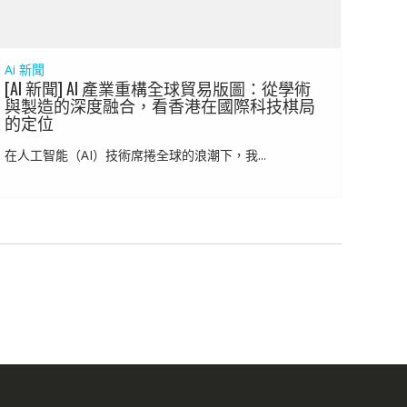
Ai 新聞
[AI 新聞] AI 產業重構全球貿易版圖：從學術
與製造的深度融合，看香港在國際科技棋局
的定位
在人工智能（AI）技術席捲全球的浪潮下，我...