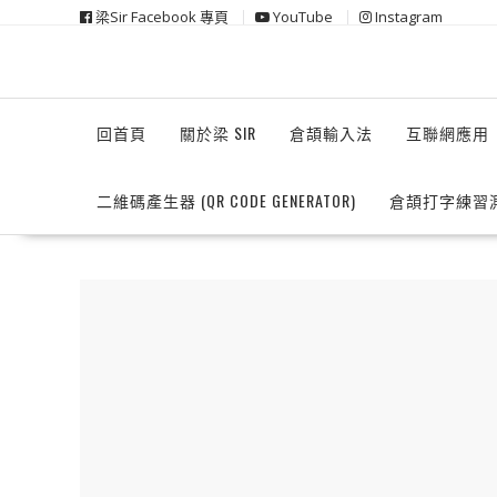
Skip
梁Sir Facebook 專頁
YouTube
Instagram
to
content
回首頁
關於梁 SIR
倉頡輸入法
互聯網應用
二維碼產生器 (QR CODE GENERATOR)
倉頡打字練習