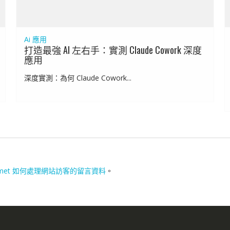
Ai 應用
打造最強 AI 左右手：實測 Claude Cowork 深度
應用
深度實測：為何 Claude Cowork...
smet 如何處理網站訪客的留言資料
。