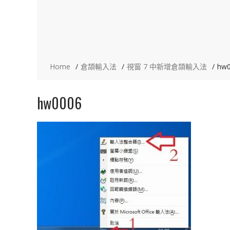
Home
倉頡輸入法
視窗 7 中新增倉頡輸入法
hw
hw0006