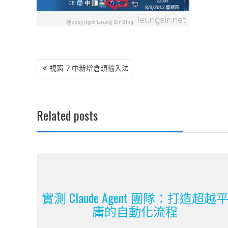
文
視窗 7 中新增倉頡輸入法
章
導
覽
Related posts
實測 Claude Agent 團隊：打造超越
庸的自動化流程