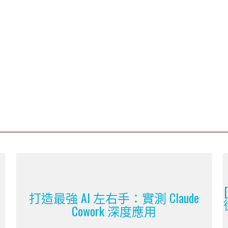
平
打造最強 AI 左右手：實測 Claude
Cowork 深度應用