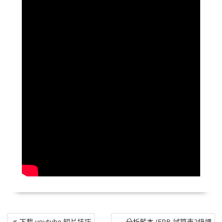
文
下載 youtube 短片技巧
分析藍本 (ERB 試算表2級課