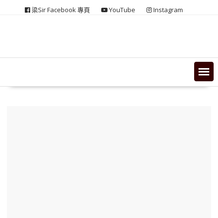
Skip
梁Sir Facebook 專頁
YouTube
Instagram
to
content