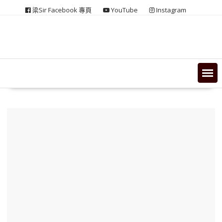
Skip
梁Sir Facebook 專頁
YouTube
Instagram
to
content