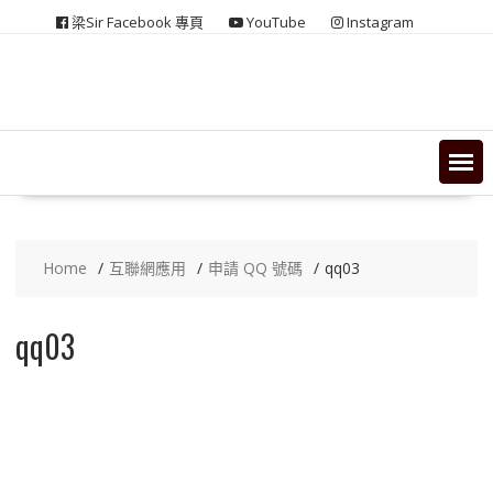
Skip
梁Sir Facebook 專頁
YouTube
Instagram
to
content
Home
互聯網應用
申請 QQ 號碼
qq03
qq03