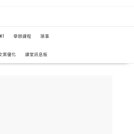
NT
舉辦課程
瑣事
 文案優化
課堂訊息板