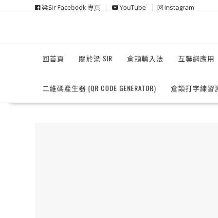
Skip
梁Sir Facebook 專頁
YouTube
Instagram
to
content
回首頁
關於梁 SIR
倉頡輸入法
互聯網應用
二維碼產生器 (QR CODE GENERATOR)
倉頡打字練習