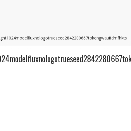
eight1024modelfluxnologotrueseed2842280667tokengwauitdmfhkts
024modelfluxnologotrueseed2842280667to