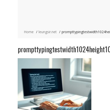
Home
leungsir.net
prompttypingtestwidth1024h
prompttypingtestwidth1024height1