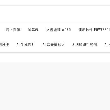
網上資源
試算表
文書處理 WORD
演示軟件 POWERPOI
測試版
AI 生成圖片
AI 聊天機械人
AI PROMPT 範例
AI