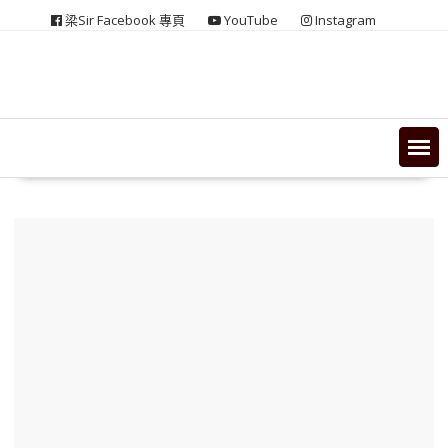
Skip
梁Sir Facebook 專頁
YouTube
Instagram
to
content