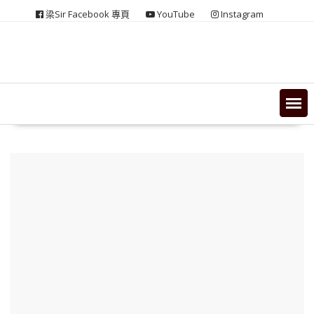
Skip
梁Sir Facebook 專頁
YouTube
Instagram
to
content