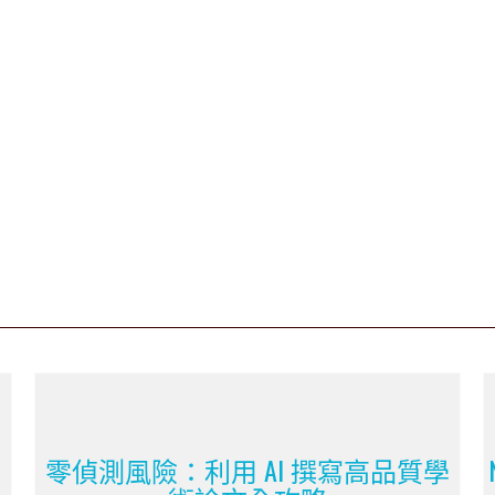
全
零偵測風險：利用 AI 撰寫高品質學