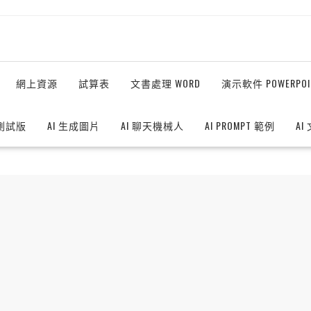
網上資源
試算表
文書處理 WORD
演示軟件 POWERPOI
測試版
AI 生成圖片
AI 聊天機械人
AI PROMPT 範例
AI