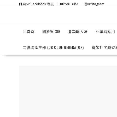
Skip
梁Sir Facebook 專頁
YouTube
Instagram
to
content
回首頁
關於梁 SIR
倉頡輸入法
互聯網應用
二維碼產生器 (QR CODE GENERATOR)
倉頡打字練習