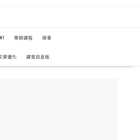
NT
舉辦課程
瑣事
 文案優化
課堂訊息板