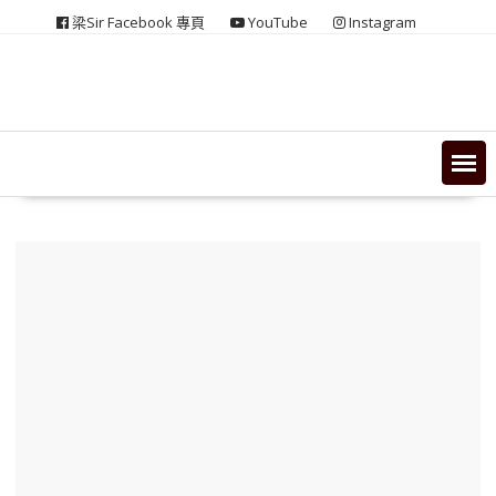
Skip
梁Sir Facebook 專頁
YouTube
Instagram
to
content