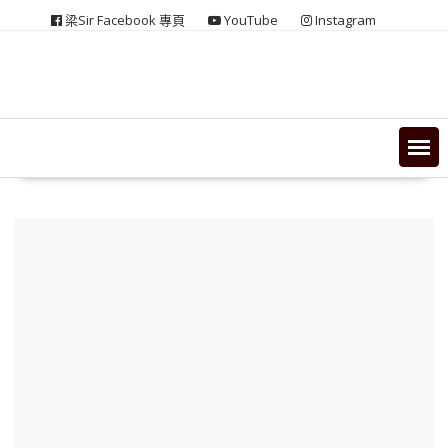
Skip
梁Sir Facebook 專頁
YouTube
Instagram
to
content