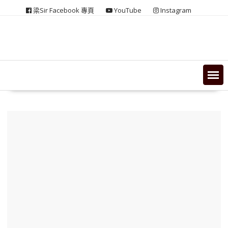
Skip
梁Sir Facebook 專頁
YouTube
Instagram
to
content