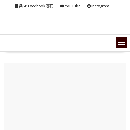
Skip
梁Sir Facebook 專頁
YouTube
Instagram
to
content