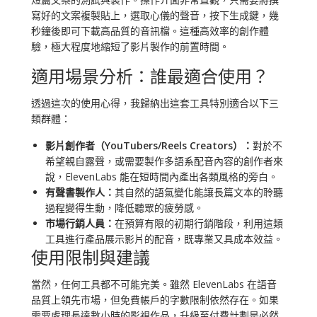
寫好的文案複製貼上，選取心儀的聲音，按下生成鍵，幾
秒鐘後即可下載高品質的音訊檔。這種高效率的創作體
驗，極大程度地縮短了影片製作的前置時間。
適用場景分析：誰最適合使用？
透過這次的使用心得，我歸納出這套工具特別適合以下三
類群體：
影片創作者（YouTubers/Reels Creators）：
對於不
希望親自露聲，或需要製作多語系配音內容的創作者來
說，ElevenLabs 能在短時間內產出各類風格的旁白。
有聲書製作人：
其自然的語氣變化能讓長篇文本的聆聽
過程變得生動，降低聽眾的疲勞感。
市場行銷人員：
在預算有限的初期行銷階段，利用這類
工具進行產品展示影片的配音，既專業又具成本效益。
使用限制與建議
當然，任何工具都不可能完美。雖然 ElevenLabs 在語音
品質上領先市場，但免費帳戶的字數限制依然存在。如果
需要處理長達數小時的影視作品，升級至付費計劃是必然