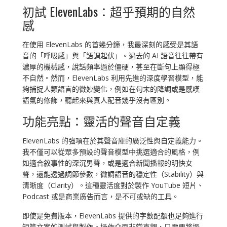
初試 ElevenLabs：超乎預期的自然
感
在使用 ElevenLabs 的首幾分鐘，我最深刻的感受是其語
音的「呼吸感」與「語調起伏」。過去的 AI 語音往往帶有
濃厚的機械感，說話頻率過於僵硬，甚至在斷句上顯得極
不自然。然而，ElevenLabs 利用先進的深度學習模型，能
夠捕捉人類語言的微妙變化，例如在句末的降調或是感嘆
語氣的修飾，聽起來與真人配音幾乎沒有區別。
功能亮點：靈活的聲音自定義
ElevenLabs 的強項在於其聲音庫的廣泛性與自定義能力。
我不僅可以從眾多預設的聲音模型中挑選適合的風格，例
如適合敘事性的深沉男聲，或是適合新聞播報的明快女
聲，還能透過調節參數，微調語音的穩定性（Stability）與
清晰度（Clarity）。這種靈活度對於製作 YouTube 短片、
Podcast 或是商業廣告而言，是不可或缺的工具。
即使是免費版本，ElevenLabs 提供的字數配額也足夠進行
短篇文案的測試與製作。操作介面非常直觀，只需要將撰