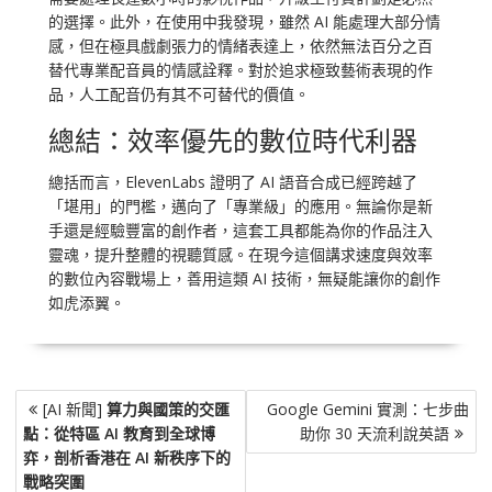
的選擇。此外，在使用中我發現，雖然 AI 能處理大部分情
感，但在極具戲劇張力的情緒表達上，依然無法百分之百
替代專業配音員的情感詮釋。對於追求極致藝術表現的作
品，人工配音仍有其不可替代的價值。
總結：效率優先的數位時代利器
總括而言，ElevenLabs 證明了 AI 語音合成已經跨越了
「堪用」的門檻，邁向了「專業級」的應用。無論你是新
手還是經驗豐富的創作者，這套工具都能為你的作品注入
靈魂，提升整體的視聽質感。在現今這個講求速度與效率
的數位內容戰場上，善用這類 AI 技術，無疑能讓你的創作
如虎添翼。
文
[AI 新聞]
算力與國策的交匯
Google Gemini 實測：七步曲
章
點：從特區 AI 教育到全球博
助你 30 天流利說英語
導
弈，剖析香港在 AI 新秩序下的
覽
戰略突圍