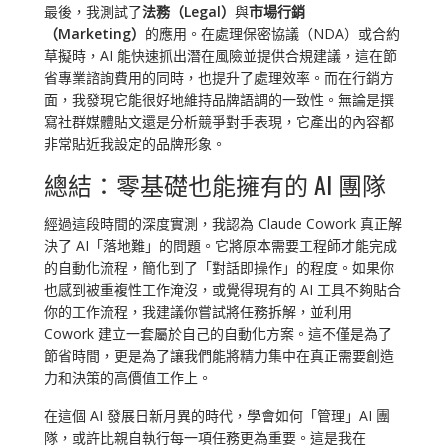
最後，我測試了
法務（Legal）
與
市場行銷
（Marketing）
的應用。在處理保密協議（NDA）或合約
草擬時，AI 能快速抓出潛在風險並提供合規建議，這在節
省專業諮詢費用的同時，也提升了處理效率。而在行銷方
面，我發現它能很好地維持品牌語調的一致性。無論是撰
寫社群媒體貼文還是分析競爭對手表現，它產出的內容都
非常貼近我設定的品牌形象。
總結：零基礎也能擁有的 AI 團隊
經過這段時間的深度實測，我認為 Claude Cowork 真正解
決了 AI「落地難」的問題。它將原本需要工程師才能完成
的自動化流程，簡化到了「對話即操作」的程度。如果你
也感到被重複性工作淹沒，或覺得現有的 AI 工具不夠貼合
你的工作流程，我建議你嘗試將任務拆解，並利用
Cowork 建立一套屬於自己的自動化方案。這不僅是為了
節省時間，更是為了讓我們能將精力集中在真正需要創造
力和決策的高價值工作上。
在這個 AI 發展日新月異的時代，學會如何「管理」AI 團
隊，或許比親自執行每一項任務更為重要。這是我在