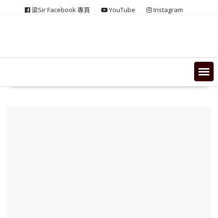
Skip
梁Sir Facebook 專頁
YouTube
Instagram
to
content