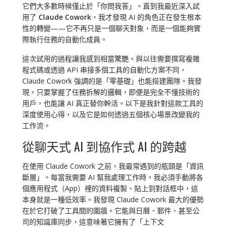
它們大多數時候僅止於「你問我答」。直到我最近深入試
用了
Claude Cowork
，我才發現 AI 的角色正在發生根本
性的轉變——它不再只是一個聊天對象，而是一個能夠實
際執行任務的自動化成員。
這次試用的過程讓我感到相當驚艷。與以往需要撰寫複雜
程式碼或透過 API 串接多個工具的自動化方案不同，
Claude Cowork 強調的是「零基礎」也能搭建團隊。我發
現，只要掌握了任務拆解的邏輯，即便是完全不懂技術的
用戶，也能讓 AI 真正替你幹活。以下是我針對這款工具的
深度使用心得，以及它是如何透過五個核心場景改變我的
工作流。
從聊天式 AI 到協作式 AI 的跨越
在使用 Claude Cowork 之前，我最常遇到的瓶頸是「資訊
斷層」。每當我需要 AI 幫我處理工作時，我必須手動將各
個應用程式（App）裡的資料複製、貼上到對話框中，這
本身就是一種低效率。我發現 Claude Cowork 最大的優勢
在於它打破了工具間的圍牆。它能與日曆、郵件、甚至公
司的知識庫同步，這意味著它擁有了「上下文