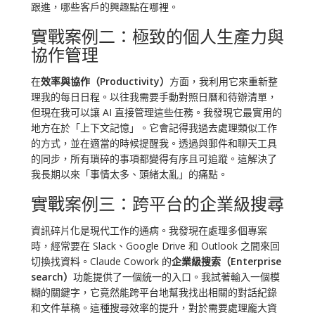
跟進，哪些客戶的興趣點在哪裡。
實戰案例二：極致的個人生產力與
協作管理
在
效率與協作（Productivity）
方面，我利用它來重新整
理我的每日日程。以往我需要手動對照日曆和待辦清單，
但現在我可以讓 AI 直接管理這些任務。我發現它最實用的
地方在於「上下文記憶」。它會記得我過去處理類似工作
的方式，並在適當的時候提醒我。透過與郵件和聊天工具
的同步，所有瑣碎的事項都變得有序且可追蹤。這解決了
我長期以來「事情太多、頭緒太亂」的痛點。
實戰案例三：跨平台的企業級搜尋
資訊碎片化是現代工作的通病。我發現在處理多個專案
時，經常要在 Slack、Google Drive 和 Outlook 之間來回
切換找資料。Claude Cowork 的
企業級搜索（Enterprise
search）
功能提供了一個統一的入口。我試著輸入一個模
糊的關鍵字，它竟然能跨平台地幫我找出相關的對話紀錄
和文件草稿。這種搜尋效率的提升，對於需要處理龐大資