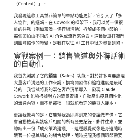
（Context）」。
我發現這款工具並非簡單的單點功能更新，它引入了「多
人協作」的邏輯。在 Cowork 的框架下，我可以將一個複
雜的任務（例如籌備一個行銷活動）拆解成多個小節拍，
每個節拍由不同的 AI 角色或流程來負責。這種從單打獨鬥
到團隊協作的轉變，是我在以往 AI 工具中很少體會到的。
實戰案例一：銷售管道與外聯話術
的自動化
我首先測試了它的
銷售（Sales）
功能。對於許多需要處理
大量客戶溝通的工作來說，撰寫開發信和追蹤進度是最耗
時的。我嘗試將我的潛在客戶清單導入，發現 Claude
Cowork 能夠根據對方的背景資訊，自動產出極具個性化
的溝通內容，而不是那種一眼就能看穿的機器人範本。
更讓我驚喜的是，它能幫我為即將到來的會議做準備。它
會自動檢索與該客戶相關的所有歷史紀錄、郵件往來，並
總結出一份「成交策略建議」。這種感覺就像是身邊隨時
跟著一位極其細心的銷售助理，隨時提醒我哪個環節需要