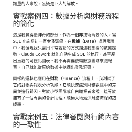
訊量的人來說，無疑是巨大的解放。
實戰案例四：數據分析與財務流程
的簡化
這是我覺得最神奇的部分。作為一個非技術背景的人，寫
SQL 查詢語句一直令我頭痛。在
數據（Data）
處理場景
中，我發現我只需用平常說話的方式描述我想看的數據趨
勢，Claude Cowork 就能自動生成 SQL 並執行，甚至產
出直觀的可視化圖表。我不再需要依賴數據團隊來跑報
表，自己就能從原始數據中挖掘出業務洞察。
同樣的邏輯也應用在
財務（Finance）
流程上。我測試了
它的對帳與報表分析功能，它能快速識別財務數據中的差
異並進行歸因。對於小型團隊或自由職業者來說，這等於
擁有了一個專業的會計助理，能極大地減少月結流程的錯
誤率。
實戰案例五：法律審閱與行銷內容
的一致性