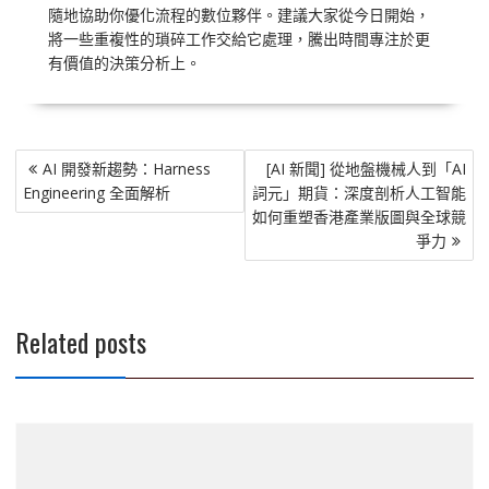
隨地協助你優化流程的數位夥伴。建議大家從今日開始，
將一些重複性的瑣碎工作交給它處理，騰出時間專注於更
有價值的決策分析上。
文
AI 開發新趨勢：Harness
[AI 新聞] 從地盤機械人到「AI
章
Engineering 全面解析
詞元」期貨：深度剖析人工智能
導
如何重塑香港產業版圖與全球競
覽
爭力
Related posts