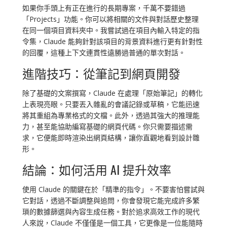
如果你手頭上有正在進行的長期專案，千萬不要錯過
「Projects」功能。你可以將相關的文件與對話歷史整理
在同一個項目資料夾中。我嘗試過在項目內輸入特定的指
令集，Claude 能夠針對該項目的背景資料進行更有針對性
的回覆，這種上下文連貫性遠勝過普通的單次對話。
進階技巧：從筆記到網頁開發
除了基礎的文案撰寫，Claude 在處理「原始筆記」的轉化
上表現亮眼。只要丟入雜亂的會議記錄或草稿，它能迅速
將其重組為專業格式的文檔。此外，透過其強大的推理能
力，甚至能協助編寫基礎的網頁代碼。你只需要描述需
求，它便能即時渲染出網頁結構，讓你直觀地看到設計雛
形。
結論：如何活用 AI 提升效率
使用 Claude 的關鍵在於「精準的指令」。不要害怕嘗試與
它對話，透過不斷調整與追問，你會發現它能完成許多繁
瑣的數據篩選與內容生成任務。對於追求高效工作的現代
人來說，Claude 不僅僅是一個工具，它更像是一位能隨時