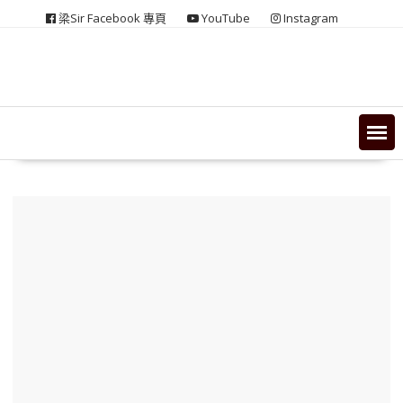
Skip
梁Sir Facebook 專頁
YouTube
Instagram
to
content