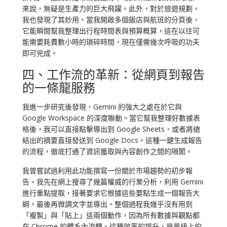
來說，無疑是生產力的巨大飛躍。此外，對於旅遊規劃，
我也發現了其妙用。當我開啟多個飯店與航班的分頁後，
它能瞬間幫我整理出行程時間表與預算概算，這在以往可
能需要耗費數小時的瑣碎時間，現在僅需幾次呼吸的功夫
即可完成。
四、工作流的革新：從網頁到報告
的一條龍服務
我進一步研究後發現，Gemini 的強大之處在於它與
Google Workspace 的深度聯動。當它幫我整理好數據表
格後，我可以直接點擊導出到 Google Sheets，或者將總
結出的摘要直接發送到 Google Docs。這種一鍵生成報告
的流程，徹底打通了資訊獲取與內容創作之間的隔閡。
我曾嘗試過利用此功能撰寫一份關於市場趨勢的初步報
告。我先在網上搜尋了幾篇權威的行業分析，利用 Gemini
進行重點提取，接著要求它根據這些要點生成一個報告大
綱，最後再微調文字並導出。整個過程我幾乎沒有用到
「複製」與「貼上」這兩個動作，因為所有數據與觀點都
在 Chrome 的體系內流轉。這種效率的提升，是量級上的