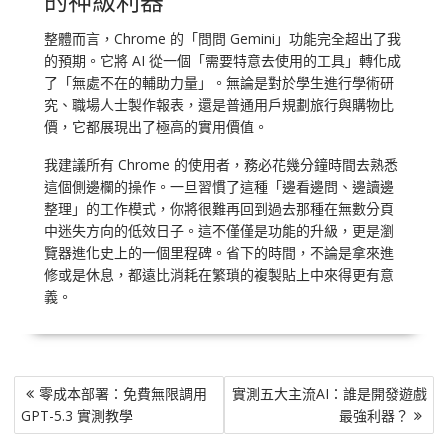
整體而言，Chrome 的「問問 Gemini」功能完全超出了我
的預期。它將 AI 從一個「需要特意去使用的工具」轉化成
了「無處不在的輔助力量」。無論是對於學生進行學術研
究、職場人士製作報表，還是普通用戶規劃旅行與購物比
價，它都展現出了極高的實用價值。
我建議所有 Chrome 的使用者，務必花幾分鐘時間去熟悉
這個側邊欄的操作。一旦習慣了這種「邊看邊問、邊讀邊
整理」的工作模式，你將很難再回到過去那種在無數分頁
中迷失方向的低效日子。這不僅僅是功能的升級，更是瀏
覽器進化史上的一個里程碑。省下的時間，不論是拿來進
修或是休息，都遠比消耗在繁瑣的複製貼上中來得更有意
義。
文
零成本部署：免費無限調用
實測五大主流AI：誰是開發遊戲
章
GPT-5.3 實測教學
最強利器？
導