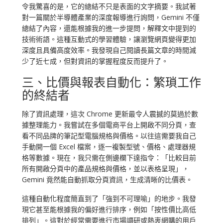
令我驚喜的是，它的總結不只是表面的文字摘要。我試著
對一篇關於半導體產業的深度報導進行詢問，Gemini 不僅
總結了內容，還能根據我的進一步提問，解釋文中提到的
技術術語。這種互動式的學習體驗，讓瀏覽網頁變得更加
深度且具備高度效率。我發現自己閱讀長篇文章的時間減
少了近七成，但對資訊的掌握程度反而提升了。
三、比價與報表自動化：繁瑣工作
的終結者
除了資訊處理，這次 Chrome 更新最令人震撼的莫過於數
據整理能力。我嘗試在多個電商平台上開啟不同分頁，查
看不同品牌的筆記型電腦規格與價格。以往這需要我自己
手動開一個 Excel 檔案，逐一複製型號、價格、處理器規
格等數據。現在，我只需在側邊欄下達指令：「比較目前
所有開啟分頁中的產品規格與價格，並以表格呈現」，
Gemini 竟然能自動抓取分頁資訊，生成清晰的比價表。
這種自動化程度簡直到了「強到不可理喻」的地步。我發
現它甚至能根據我的偏好進行排序，例如「按性價比高低
排列」。這對於經常需要進行市場調研或熱衷網購的用戶