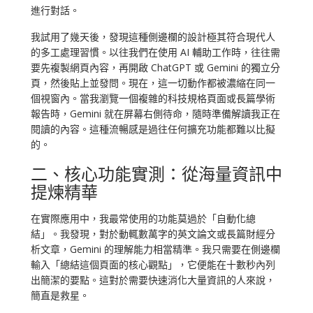
進行對話。
我試用了幾天後，發現這種側邊欄的設計極其符合現代人
的多工處理習慣。以往我們在使用 AI 輔助工作時，往往需
要先複製網頁內容，再開啟 ChatGPT 或 Gemini 的獨立分
頁，然後貼上並發問。現在，這一切動作都被濃縮在同一
個視窗內。當我瀏覽一個複雜的科技規格頁面或長篇學術
報告時，Gemini 就在屏幕右側待命，隨時準備解讀我正在
閱讀的內容。這種流暢感是過往任何擴充功能都難以比擬
的。
二、核心功能實測：從海量資訊中
提煉精華
在實際應用中，我最常使用的功能莫過於「自動化總
結」。我發現，對於動輒數萬字的英文論文或長篇財經分
析文章，Gemini 的理解能力相當精準。我只需要在側邊欄
輸入「總結這個頁面的核心觀點」，它便能在十數秒內列
出簡潔的要點。這對於需要快速消化大量資訊的人來說，
簡直是救星。