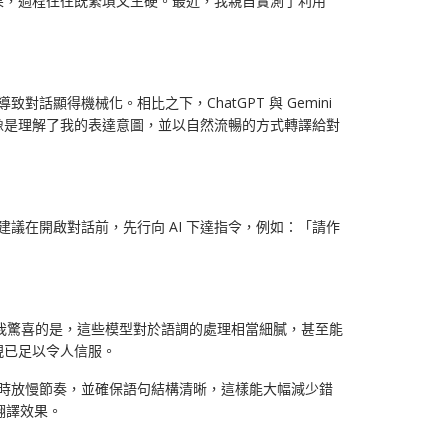
果，過程往往既繁瑣又生硬。最近，我親自實測了利用
顯得機械化。相比之下，ChatGPT 與 Gemini
像是理解了我的表達意圖，並以自然流暢的方式轉譯給對
我建議在開啟對話前，先行向 AI 下達指令，例如：「請作
令我驚喜的是，這些模型對於語調的處理相當細膩，甚至能
現已足以令人信服。
話時放慢節奏，並確保語句結構清晰，這樣能大幅減少錯
化翻譯效果。