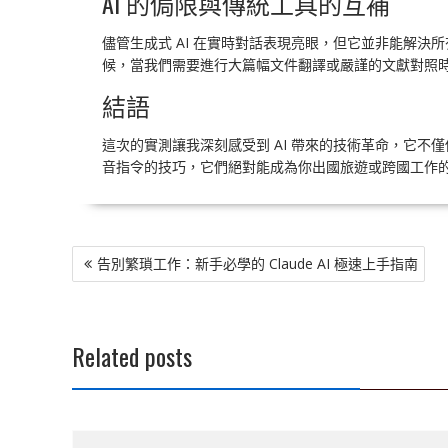
AI 的侷限與傳統工具的互補
儘管生成式 AI 在實時對話表現亮眼，但它並非能解
候，當我們需要進行大篇幅文件翻譯或嚴謹的文獻對照
結語
這次的實測讓我深刻感受到 AI 帶來的技術革命，它
音指令的技巧，它們絕對能成為你出國旅遊或跨國工作
文
告別繁瑣工作：新手必學的 Claude AI 極速上手指南
章
導
覽
Related posts