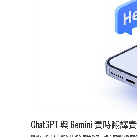
ChatGPT 與 Gemini 實