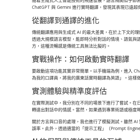
隨着生成式人工智能技術的飛速發展，語言隔閡似乎即
ChatGPT 與 Gemini 進行實時翻譯，發現其表
從翻譯到通譯的進化
傳統翻譯應用與生成式 AI 的最大差異，在於上下文的理
透過大規模語言模型，能即時分析對話的情境、語氣與
方，這種流暢感是傳統工具無法比擬的。
實戰操作：如何啟動實時翻譯
要啟動這項功能其實非常簡單。以手機端為例，進入 Chat
為我的口譯員，將我的廣東話實時翻譯為英語」。這樣
實測體驗與精準度評估
在實際測試中，我分別在不同的場景下進行了嘗試。在日
轉達出對話中的情感。當然，如果遇到專業術語或極度
關於方言與口音的處理，我也進行了模擬測試。雖然 A
誤率。此外，透過適當的「提示工程」（Prompt Eng