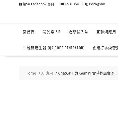
Skip
梁Sir Facebook 專頁
YouTube
Instagram
to
content
回首頁
關於梁 SIR
倉頡輸入法
互聯網應用
二維碼產生器 (QR CODE GENERATOR)
倉頡打字練習
Home
Ai 應用
ChatGPT 與 Gemini 實時翻譯