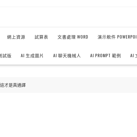
網上資源
試算表
文書處理 WORD
演示軟件 POWERPOI
測試版
AI 生成圖片
AI 聊天機械人
AI PROMPT 範例
AI
實測：這才是真通譯