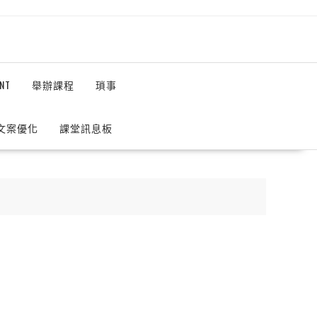
NT
舉辦課程
瑣事
 文案優化
課堂訊息板