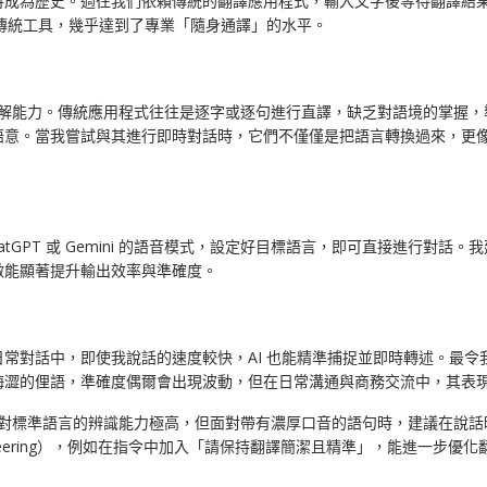
將成為歷史。過往我們依賴傳統的翻譯應用程式，輸入文字後等待翻譯結
現已遠超傳統工具，幾乎達到了專業「隨身通譯」的水平。
解能力。傳統應用程式往往是逐字或逐句進行直譯，缺乏對語境的掌握，導致對話
語意。當我嘗試與其進行即時對話時，它們不僅僅是把語言轉換過來，更
GPT 或 Gemini 的語音模式，設定好目標語言，即可直接進行對話。
做能顯著提升輸出效率與準確度。
常對話中，即使我說話的速度較快，AI 也能精準捕捉並即時轉述。最
晦澀的俚語，準確度偶爾會出現波動，但在日常溝通與商務交流中，其表
I 對標準語言的辨識能力極高，但面對帶有濃厚口音的語句時，建議在說
ineering），例如在指令中加入「請保持翻譯簡潔且精準」，能進一步優