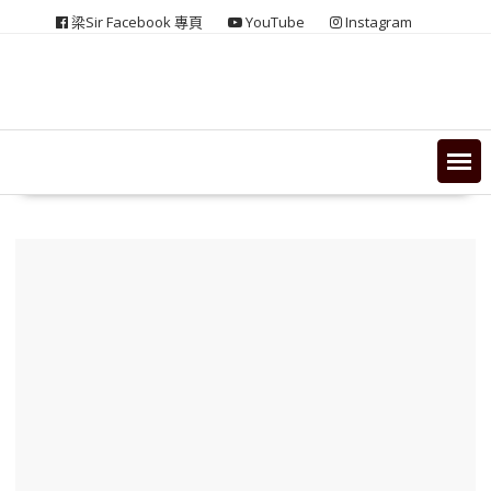
Skip
梁Sir Facebook 專頁
YouTube
Instagram
to
content