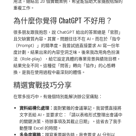
用法，總結出 20 個實戰案例，希望能協助大家擺脫枯燥的
重複工作。
為什麼你覺得 ChatGPT 不好用？
很多朋友跟我抱怨，說 ChatGPT 給出的答案總是「官腔」
且欠缺實質內容。其實，問題往往不在 AI，而在於「指令
（Prompt）」的精準度。我曾試過直接要求 AI 寫一份年
度計劃，結果出來的內容空洞乏味。後來我改用角色扮演
法（Role-play），給它設定具體的專業背景與績效目標，
結果完全不同。這種從「問答」轉向「協作」的心態轉
換，是我在使用過程中最深刻的體悟。
精選實戰技巧分享
在眾多技巧中，有幾個特別能解決辦公室痛點：
資料結構化處理：
面對繁雜的會議筆記，我習慣直接將
文字丟給 AI，並要求它：「請以表格形式整理出會議中
的關鍵決策、待辦事項及其截止日期」。這省去了我手
動整理 Excel 的時間。
多角度審稿：
撰寫重要報告時，我會要求 AI 分別以