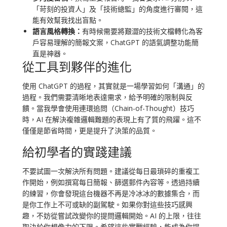
「苛刻的投資人」及「技術總監」的角度進行審閱，這
能有效幫我找出盲點。
語言風格轉換：
有時候需要將艱澀的技術文檔轉化為客
戶容易理解的簡報文案，ChatGPT 的語氣調整功能簡
直是神器。
從工具到夥伴的進化
使用 ChatGPT 的過程，其實就是一場學習如何「溝通」的
過程。我們需要清晰地表達需求，給予明確的限制與反
饋。當我學會使用連環追問（Chain-of-Thought）技巧
時，AI 在解決複雜邏輯難題的表現上有了質的飛躍。這不
僅僅是節省時間，更是提升了決策的品質。
給初學者的實踐建議
不要試圖一次解決所有問題。建議從每日最瑣碎的重複工
作開始，例如撰寫每日簡報、篩選郵件內容等。透過持續
的練習，你會發現這台機器不再是冷冰冰的數據集合，而
是你工作上不可或缺的副駕駛。如果你對這些技巧感興
趣，不妨從嘗試改變你的提問邏輯開始。AI 的上限，往往
取決於你想像力的下限。希望這些實戰經驗，能成為你提