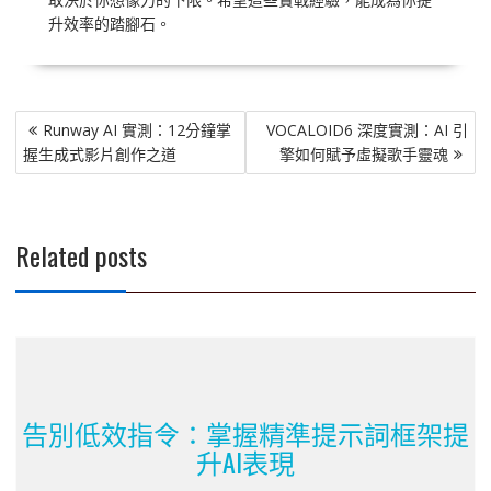
升效率的踏腳石。
文
Runway AI 實測：12分鐘掌
VOCALOID6 深度實測：AI 引
章
握生成式影片創作之道
擎如何賦予虛擬歌手靈魂
導
覽
Related posts
告別低效指令：掌握精準提示詞框架提
升AI表現