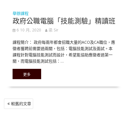
舉辦課程
政府公職電腦「技能測驗」精讀班
6 10 月, 2020
梁 Sir
課程簡介： 政府每兩年都會招職大量的ACO及CA職位，應
徵者獲聘前需要過兩關，包括：電腦技能測試及面試。本
課程針對電腦技能測試而設計，希望能協助應徵者過第一
關，而電腦技能測試包括：…
更多
文
較舊的文章
章
導
覽