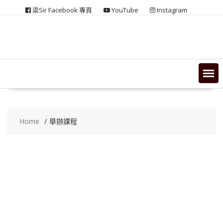
Skip
梁Sir Facebook 專頁
YouTube
Instagram
to
content
Home
舉辦課程