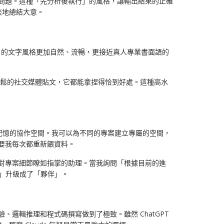
解問題。這種「先分析後執行」的風格，讓輸出結果的正確
談地總結大意。
ude 的文字風格更加自然、流暢，更接近真人專業書面語的
是輕鬆的社交媒體貼文，它都能拿捏得恰到好處。這種高水
長期記憶的協作空間。我可以為不同的專案建立專屬的空間，
需要我每次都重新餵資料。
位對專案細節瞭如指掌的助理。當我詢問「根據目前的進
具」升級成了「夥伴」。
、邏輯推理和程式碼撰寫做到了極致。雖然 ChatGPT