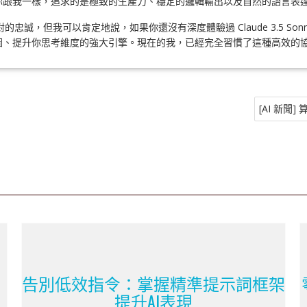
我一樣，追求的是極致的生產力、穩定的邏輯輸出以及自然的語言表達，那
忠誠，但我可以肯定地說，如果你還沒有深度體驗過 Claude 3.5 Son
圖、提升你思考維度的強大引擎。現在的我，已經完全習慣了這種高效的
[AI 新
告別低效指令：掌握精準提示詞框架
提升AI表現