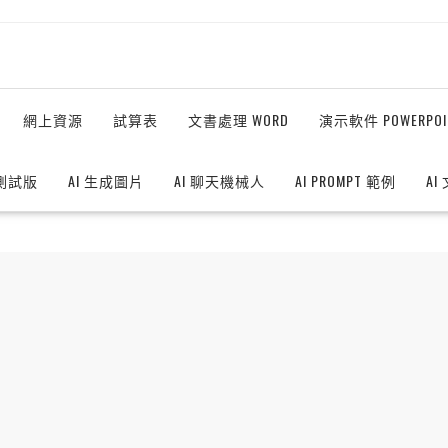
網上資源
試算表
文書處理 WORD
演示軟件 POWERPOI
測試版
AI 生成圖片
AI 聊天機械人
AI PROMPT 範例
AI