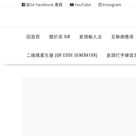
Skip
梁Sir Facebook 專頁
YouTube
Instagram
to
content
回首頁
關於梁 SIR
倉頡輸入法
互聯網應用
二維碼產生器 (QR CODE GENERATOR)
倉頡打字練習