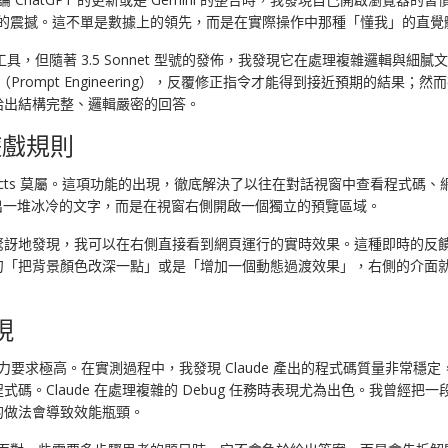
所未有的震撼。這不單是數據上的領先，而是在實際操作中那種「懂我」的直
AI 工具，但隨著 3.5 Sonnet 型號的發佈，我發現它在處理複雜邏輯
rompt Engineering），反覆修正指令才能得到接近預期的結果；然
給出結構完整、邏輯嚴密的回答。
的遊戲規則
tifacts 莫屬。這項功能的出現，徹底解決了以往在對話視窗中查看程式碼、
吐出一堆冰冷的文字，而是在視窗右側開啟一個獨立的預覽區域。
驚訝地發現，我可以在右側直接看到網頁運行的實時效果。這種即時的反
把背景顏色改深一點」或是「增加一個動態過渡效果」，右側的介面就會立
現
能力要求極高。在實測過程中，我發現 Claude 產出的程式碼質量非常
Claude 在處理複雜的 Debug 任務時表現尤為出色。我曾經把一段
的做法會導致效能瓶頸。