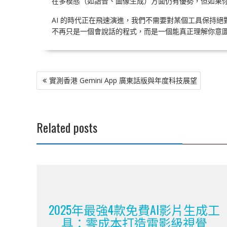
在多模態（如語音、圖像生成）方面仍有優勢，但如果你跟
AI 的時代正在飛速演進，我們不需要對某個工具保持絕對的
不再只是一個會說話的程式，而是一個能真正理解你意
文
實測香港 Gemini App 廣東話版與年度科技展望
章
導
覽
Related posts
2025年最強4款免費AI影片生成工
具：零成本打造電影級視覺