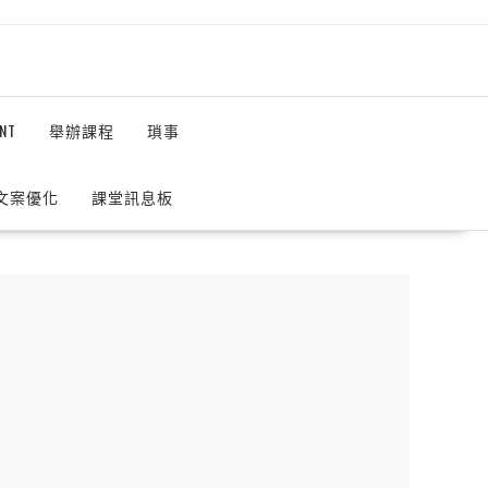
NT
舉辦課程
瑣事
 文案優化
課堂訊息板