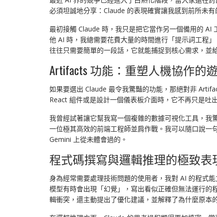
必須坦誠地分享：Claude 的表現確實讓我感到前
最初接觸 Claude 時，我只是把它當作另一個備用的 
他 AI 時，我總需要花費大量的時間進行「提示詞工程」（P
往往只需要簡單的一段話，它就能捕捉到核心需求，並
Artifacts 功能：重塑人機協作
如果要選出 Claude 最令我驚豔的功能，那絕對非 Ar
React 組件或是設計一個儀表板介面時，它不再只是
我曾經試著讓它幫我寫一個複雜的數據可視化工具，我
一位極其高效的前端工程師並肩作戰。我可以隨口說一句「
Gemini 上從未體會過的。
程式碼撰寫與邏輯推理的極致表
身為經常需要處理技術問題的使用者，我對 AI 的程式
模型有時會出現「幻覺」，寫出看似正確但無法運行的程式碼。
輯衝突，還主動提出了優化建議，並解釋了為什麼原本