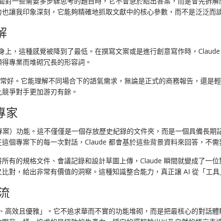
密。當面對一些需要多步驟思考的題目時，它不會急於給出答案，而是會先拆
力也讓我印象深刻，它能夠精確地抓取文獻中的核心參數，而不是泛泛而
解
aude 身上，這種感覺被降到了最低。在撰寫文案或是進行創意寫作時，Cla
顯得專業而堆砌冗長的形容詞。
現得非常好。它能理解不同場合下的語氣需求，無論是正式的商務報告，還
比競爭對手更加游刃有餘。
專家
ect」（專案）功能。這不僅僅是一個存放歷史紀錄的文件夾，而是一個具備
個專案下的每一次對話，Claude 都會基於這些背景資料來回答，不
所有的規格文件、會議記錄和設計草圖上傳，Claude 瞬間就變成了一
比對，給出非常有價值的洞察。這種知識整合能力，真正讓 AI 從「工
流
精準、高效且優雅」。它不追求華而不實的功能堆砌，而是把最核心的對話體驗