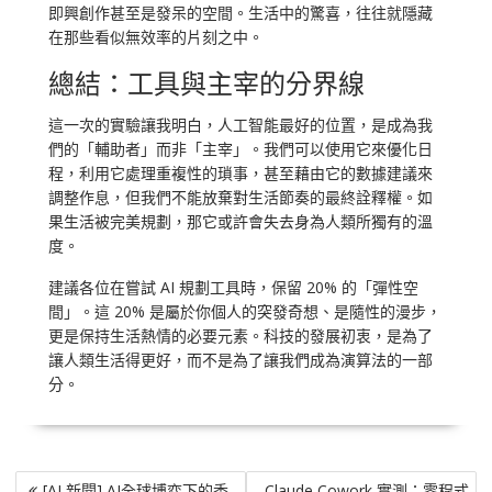
即興創作甚至是發呆的空間。生活中的驚喜，往往就隱藏
在那些看似無效率的片刻之中。
總結：工具與主宰的分界線
這一次的實驗讓我明白，人工智能最好的位置，是成為我
們的「輔助者」而非「主宰」。我們可以使用它來優化日
程，利用它處理重複性的瑣事，甚至藉由它的數據建議來
調整作息，但我們不能放棄對生活節奏的最終詮釋權。如
果生活被完美規劃，那它或許會失去身為人類所獨有的溫
度。
建議各位在嘗試 AI 規劃工具時，保留 20% 的「彈性空
間」。這 20% 是屬於你個人的突發奇想、是隨性的漫步，
更是保持生活熱情的必要元素。科技的發展初衷，是為了
讓人類生活得更好，而不是為了讓我們成為演算法的一部
分。
文
[AI 新聞] AI全球博弈下的香
Claude Cowork 實測：零程式