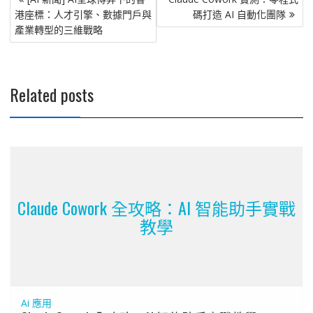
章
港座標：人才引擎、數據門戶與
碼打造 AI 自動化團隊
導
產業轉型的三維戰略
覽
Related posts
Claude Cowork 全攻略：AI 智能助手實戰
教學
Ai 應用