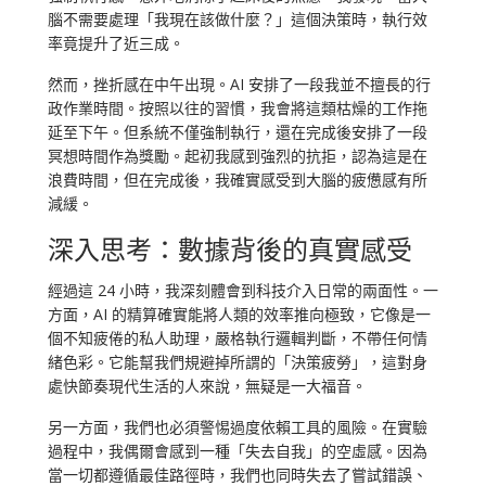
腦不需要處理「我現在該做什麼？」這個決策時，執行效
率竟提升了近三成。
然而，挫折感在中午出現。AI 安排了一段我並不擅長的行
政作業時間。按照以往的習慣，我會將這類枯燥的工作拖
延至下午。但系統不僅強制執行，還在完成後安排了一段
冥想時間作為獎勵。起初我感到強烈的抗拒，認為這是在
浪費時間，但在完成後，我確實感受到大腦的疲憊感有所
減緩。
深入思考：數據背後的真實感受
經過這 24 小時，我深刻體會到科技介入日常的兩面性。一
方面，AI 的精算確實能將人類的效率推向極致，它像是一
個不知疲倦的私人助理，嚴格執行邏輯判斷，不帶任何情
緒色彩。它能幫我們規避掉所謂的「決策疲勞」，這對身
處快節奏現代生活的人來說，無疑是一大福音。
另一方面，我們也必須警惕過度依賴工具的風險。在實驗
過程中，我偶爾會感到一種「失去自我」的空虛感。因為
當一切都遵循最佳路徑時，我們也同時失去了嘗試錯誤、