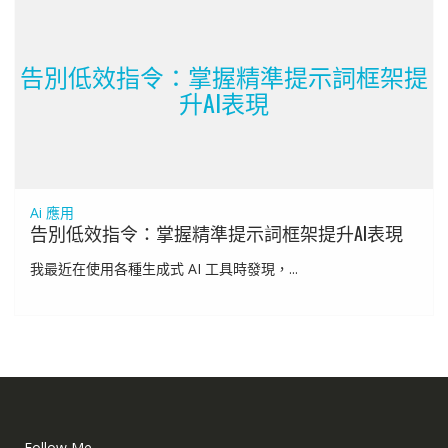
告別低效指令：掌握精準提示詞框架提
升AI表現
Ai 應用
告別低效指令：掌握精準提示詞框架提升AI表現
我最近在使用各種生成式 AI 工具時發現，...
Follow Me