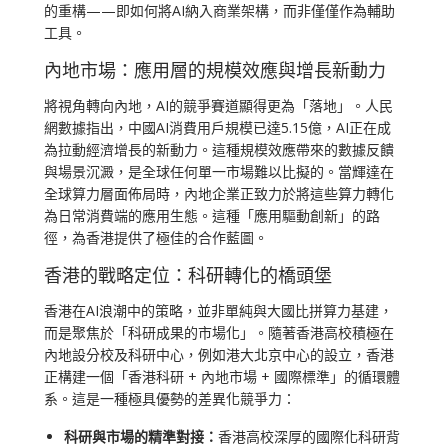
的重構——即如何將AI納入商業架構，而非僅僅作為輔助
工具。
內地市場：應用層的規模效應與增長新動力
將視角轉向內地，AI的競爭賽道顯得更為「落地」。人民
網數據指出，中國AI消費用戶規模已達5.15億，AI正在成
為拉動經濟增長的新動力。這種規模效應帶來的數據反饋
與場景沉澱，是全球任何單一市場難以比擬的。當輝達在
全球算力層面佈局時，內地企業正致力於將這些算力轉化
為日常消費端的應用生態。這種「應用驅動創新」的路
徑，為香港提供了極佳的合作藍圖。
香港的戰略定位：科研轉化的橋頭堡
香港在AI浪潮中的策略，並非單純與大國比拼算力基建，
而是聚焦於「科研成果的市場化」。隨著香港高校積極在
內地設分校及科研中心，例如港大北京中心的設立，香港
正構建一個「香港科研 + 內地市場 + 國際標準」的循環體
系。這是一種極具優勢的差異化競爭力：
科研與市場的精準對接：
香港高校深厚的國際化科研背