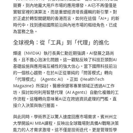
競賽，到內地龐大用戶市場的應用爆發，AI已不再僅僅是
實驗室裡的演算法，而是重塑經濟增長邏輯的新引擎。對
於正處於轉型關鍵期的香港而言，如何在這個「AI+」的新
時代中，找到連結國際前沿與內地市場的樞紐角色，已成
為當務之急。
全球視角：從「工具」到「代理」的進化
輝達（NVIDIA）執行長黃仁勳近期強調，AI發展之路尚
長，且不擔心泡沫化問題。這一觀點反映了科技巨頭對AI
基礎設施與應用端互補性的強大信心。當下國際科技前沿
的一個核心趨勢，在於AI正從單純的「問答模式」轉向
「代理模式」（Agentic AI）。正如《HealthTech
Magazine》所探討，醫療保健等專業領域正透過AI工作
坊，探討如何利用智慧代理（AI Agents）自動化複雜的工
作流程。這種轉向意味著AI正在跨過資訊處理的門檻，直
接介入決策與執行層面。
與此同時，學術界正以驚人速度回應市場需求。賓州州立
大學開設AI MBA課程，反映出全球職場對具備AI戰略決策
能力的人才需求激增。這不僅是技術迭代，更是管理哲學