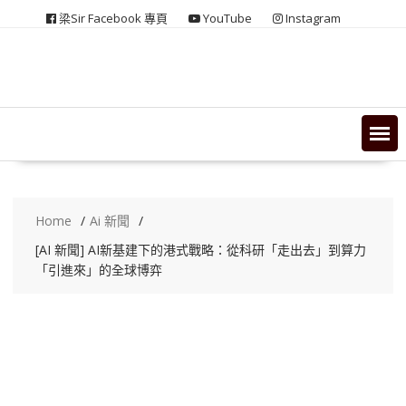
Skip
梁Sir Facebook 專頁
YouTube
Instagram
to
content
Home
Ai 新聞
[AI 新聞] AI新基建下的港式戰略：從科研「走出去」到算力
「引進來」的全球博弈