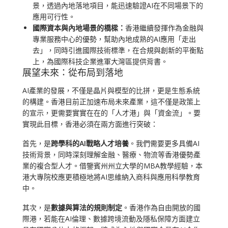
景，透過內地落地項目，能迅速驗證AI在不同場景下的
應用可行性。
國際資本與內地場景的橋樑：
香港繼續發揮作為金融與
專業服務中心的優勢，幫助內地成熟的AI應用「走出
去」，同時引進國際技術標準，在合規與創新的平衡點
上，為國際科技企業進軍大灣區提供背書。
展望未來：從布局到落地
AI產業的發展，不僅是晶片與模型的比拼，更是生態系統
的構建。香港目前正加速布局未來產業，這不僅是政策上
的宣示，更需要實實在在的「人才港」與「資金流」。要
實現此目標，香港必須在兩方面進行突破：
首先，是
跨學科的AI戰略人才培養
。我們需要更多具備AI
技術背景，同時深刻理解金融、醫療、物流等香港優勢產
業的複合型人才。借鑒賓州州立大學的MBA教學經驗，本
港大專院校應更積極地將AI思維納入商科與應用科學教育
中。
其次，是
數據與算法的規則制定
。香港作為自由開放的國
際港，若能在AI倫理、數據跨境流動及隱私保障方面建立