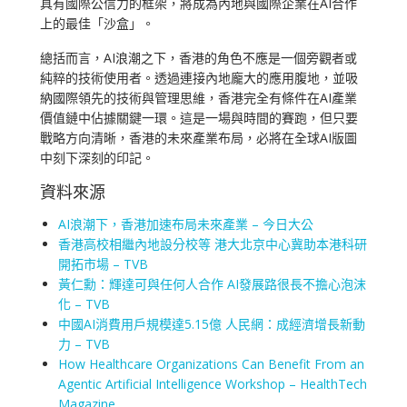
具有國際公信力的框架，將成為內地與國際企業在AI合作
上的最佳「沙盒」。
總括而言，AI浪潮之下，香港的角色不應是一個旁觀者或
純粹的技術使用者。透過連接內地龐大的應用腹地，並吸
納國際領先的技術與管理思維，香港完全有條件在AI產業
價值鏈中佔據關鍵一環。這是一場與時間的賽跑，但只要
戰略方向清晰，香港的未來產業布局，必將在全球AI版圖
中刻下深刻的印記。
資料來源
AI浪潮下，香港加速布局未來產業 – 今日大公
香港高校相繼內地設分校等 港大北京中心冀助本港科研
開拓市場 – TVB
黃仁勳：輝達可與任何人合作 AI發展路很長不擔心泡沫
化 – TVB
中國AI消費用戶規模達5.15億 人民網：成經濟增長新動
力 – TVB
How Healthcare Organizations Can Benefit From an
Agentic Artificial Intelligence Workshop – HealthTech
Magazine