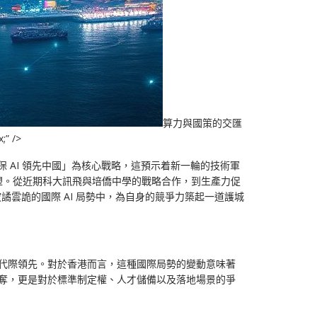
算力與國策的交匯
” />
保 AI 領先中國」為核心戰略，這預示着新一輪的技術軍
塑。從近期科大訊飛與培僑中學的戰略合作，到生產力促
波譎雲詭的國際 AI 局勢中，為自身的競爭力築起一道護城
的代際領先。對於香港而言，這種國際局勢的變動意味著
爭奪，更是對於標準制定權、人才儲備以及落地場景的爭