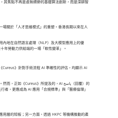
PC」，其焦點不再是虛無縹緲的基礎算法創新，而是深耕智
是一場關於「人才思維模式」的重塑。香港長期以來在人
用內地在自然語言處理（NLP）及大模型應用上的優
香港未來十年勞動力供給端的一場「軟性變革」。
reus》針對手術流程 AI 準確性的評估，均顯示 AI
eus》所提及的，AI پاسخ（回覆）的
先行者，更應成為 AI 應用「合規標準」與「醫療倫理」
用層的短板；另一方面，透過 HKPC 等機構推動的產