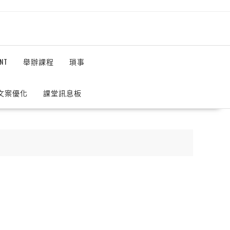
NT
舉辦課程
瑣事
 文案優化
課堂訊息板