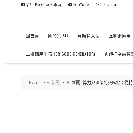
Skip
梁Sir Facebook 專頁
YouTube
Instagram
to
content
回首頁
關於梁 SIR
倉頡輸入法
互聯網應用
二維碼產生器 (QR CODE GENERATOR)
倉頡打字練習
Home
Ai 新聞
[AI 新聞] 算力與國策的交匯點：從