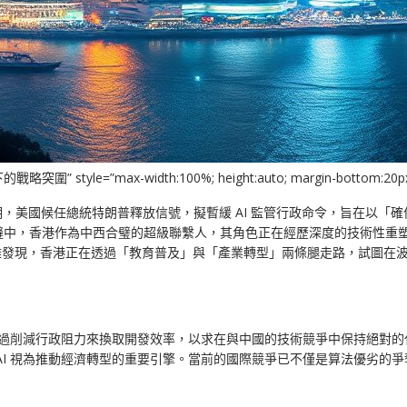
le=”max-width:100%; height:auto; margin-bottom:20px;
，美國候任總統特朗普釋放信號，擬暫緩 AI 監管行政命令，旨在以「確
縫中，香港作為中西合璧的超級聯繫人，其角色正在經歷深度的技術性重
，我們不難發現，香港正在透過「教育普及」與「產業轉型」兩條腿走路，試圖在
：透過削減行政阻力來換取開發效率，以求在與中國的技術競爭中保持絕對
AI 視為推動經濟轉型的重要引擎。當前的國際競爭已不僅是算法優劣的