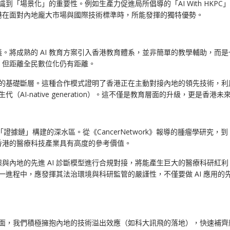
識到「場景化」的重要性。例如生產力促進局所倡導的「AI With HK
港在面對內地龐大市場與國際技術標準時，所能發揮的獨特優勢。
。將成熟的 AI 教育方案引入香港教育體系，並非簡單的教學輔助，而
，但距離全民數位化仍有距離。
人才的基礎斷層。這種合作模式證明了香港正在主動對接內地的領先技術，利
（AI-native generation）。這不僅是教育層面的升級，更是
鏈」構建的深水區。從《CancerNetwork》報導的腫瘤學研究，到《Cu
香港的醫療科技產業具有高度的參考價值。
進 AI 診斷模型進行合規對接，將能產生巨大的醫療科研紅利。然而，正如《Cur
一進程中，應發揮其法治環境與科研監管的嚴謹性，不僅要做 AI 應用的
方面，我們積極擁抱內地的技術溢出效應（如科大訊飛的落地），快速補齊應