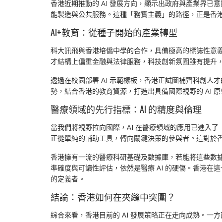
香港近期推動的 AI 發展方向，顯示出政府與產業界已意
能製造與公共服務。這種「務實主義」的路徑，正是香
AI+教育：從種子開始的產業轉型
科大訊飛與香港培僑中學的合作，具備極高的標誌性意義
才結構上偏重金融與法律服務，科技創新氛圍雖有提升
透過在校園部署 AI 示範樣板，香港正試圖補齊科創
勢，結合香港的教育資源，打造出具備國際視野的 AI 原生代
醫療領域的先行指標：AI 的精度與倫理
當我們將視野拉向國際，AI 在醫療領域的應用已進入了「證據
正從單純的輔助工具，轉向關鍵決策的參與者。這對於
香港擁有一流的醫療科研基礎及數據庫，若能將這些數據與內地的先
準確度與可讀性評估，依然是醫療 AI 的硬傷。香港在這
的定義者。
結論：香港如何在夾縫中突圍？
綜合來看，香港目前的 AI 發展策略正在走向成熟。一