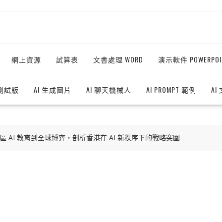
網上資源
試算表
文書處理 WORD
演示軟件 POWERPOI
測試版
AI 生成圖片
AI 聊天機械人
AI PROMPT 範例
AI
特區 AI 教育到全球博弈，剖析香港在 AI 新秩序下的戰略突圍