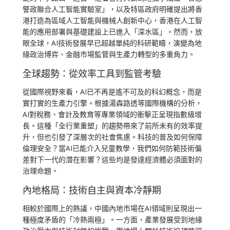
警政聯合人工智能實驗室」，以及特區政府明確提出將香
港打造為區域人工智能與機械人創新中心，香港在人工智
能的應用部署與基礎建設上已進入「深水區」。然而，放
眼全球，AI技術發展早已超越單純的科研範疇，演變為地
緣政治博弈、金融市場監管與生產力轉型的多重角力。
全球趨勢：從效率工具到監管考驗
從國際視野來看，AI已不再是遙不可及的科幻概念，而是
實打實的生產力引擎。根據湯森路透等國際機構的分析，
AI對稅務、會計及教育等專業領域的衝擊正呈現指數級增
長。這種「全行業重塑」的趨勢帶來了前所未有的效率提
升，但也引發了深層次的社會焦慮。科技的普及如何保障
倫理安全？當AI已能介入兒童教學，我們如何防範技術偏
差對下一代的潛在影響？這些均是發達經濟體必須面對的
治理命題。
內地格局：技術自主與資本冷靜期
相較於國際上的熱議，中國內地市場在AI領域則呈現出一
種極度矛盾的「冷熱兩極」。一方面，產業發展受到地緣