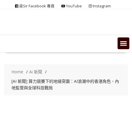
Skip
梁Sir Facebook 專頁
YouTube
Instagram
to
content
Home
Ai 新聞
[AI 新聞] 算力競賽下的地緣突圍：AI浪潮中的香港角色、內
地監管與全球科技戰局