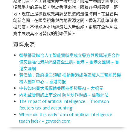
總結而言，人工智能並非一場短跑，而是一場關乎國家長
遠競爭力的馬拉松。對於香港來說，隨着各項部署逐一落
地，現在正是檢視成效與調整軌道的最佳時刻。在監管與
創新之間，在國際視角與內地資源之間，香港若能準確拿
捏尺度，不僅能為本地經濟注入新動能，更能在全球AI競
賽中展現其不可替代的戰略價值。
資料來源
智慧警政聯合人工智能實驗室成立警方與數碼港簽合作
備忘錄強化港AI網絡安全生態- 香港 – 香港文匯網 – 香
港文匯網
黃偉綸：政府循三領域 推動香港成為區域人工智能與機
械人創新中心 – 香港商报
中共如何靠大規模偷美國技術發展AI – 大纪元
內地監管問詢上市公司 防AI炒作過熱 – 信報網站
The impact of artificial intelligence – Thomson
Reuters tax and accounting
Where did this early form of artificial intelligence
teach kids? – govtech.com