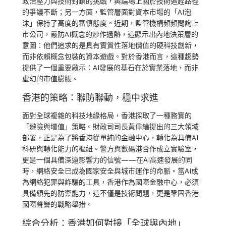
政治壓力與技術封鎖的挑戰，輿論場上關於技術追趕路徑
的爭議不斷；另一方面，監管層面對資本市場的「AI泡
沫」保持了高度的審慎態度。近期，監管機構頻頻問詢上
市公司，嚴防AI概念的炒作過熱，這顯示出內地決策層的
意圖：他們追求的是具有實質性落地價值的硬科技創新，
而非依賴概念包裝的資本遊戲。對於香港而言，這種趨勢
提供了一個重要啟示：AI發展的基石在於實業落地，而非
虛幻的市值膨脹。
香港的策略：聯防聯動，穩中求進
面對全球複雜的科技地緣格局，香港採取了一種務實的
「避險與增值」策略。財政司司長黃偉綸提出的三大領域
部署，正是為了將香港從單純的金融中心，轉化為具備AI
科研與轉化能力的樞紐。警方與數碼港合作成立實驗室，
更是一個具備深遠影響力的信號——在AI高速發展的同
時，網絡安全已成為國家安全與城市運作的命脈。當AI成
為網絡犯罪與詐騙的工具，香港作為國際金融中心，必須
具備領先的防禦能力，這不僅是技術問題，更是鞏固香港
國際聲譽的戰略舉措。
綜合分析：香港如何對接「全球與內地」