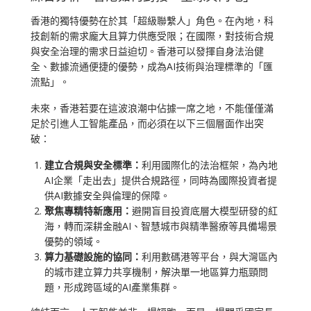
香港的獨特優勢在於其「超級聯繫人」角色。在內地，科
技創新的需求龐大且算力供應受限；在國際，對技術合規
與安全治理的需求日益迫切。香港可以發揮自身法治健
全、數據流通便捷的優勢，成為AI技術與治理標準的「匯
流點」。
未來，香港若要在這波浪潮中佔據一席之地，不能僅僅滿
足於引進人工智能產品，而必須在以下三個層面作出突
破：
建立合規與安全標準：
利用國際化的法治框架，為內地
AI企業「走出去」提供合規路徑，同時為國際投資者提
供AI數據安全與倫理的保障。
聚焦專精特新應用：
避開盲目投資底層大模型研發的紅
海，轉而深耕金融AI、智慧城市與精準醫療等具備場景
優勢的領域。
算力基礎設施的協同：
利用數碼港等平台，與大灣區內
的城市建立算力共享機制，解決單一地區算力瓶頸問
題，形成跨區域的AI產業集群。