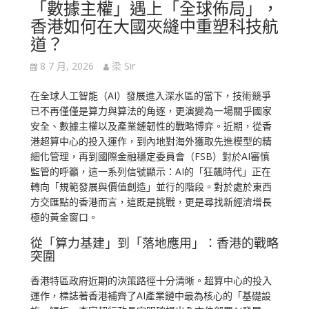
「數據主權」遇上「全球佈局」，
香港如何在大國夾縫中重塑科技航
道？
8 7 月, 2026
梁 Sir
在全球人工智能（AI）發展進入深水區的當下，技術競爭
已不再僅僅是算力與算法的角逐，更演變為一場關乎國家
安全、數據主權以及產業鏈韌性的戰略博弈。近期，從香
港超算中心的投入運作，到內地對海外獲取先進模型的精
細化管理，再到國際金融穩定委員會（FSB）對於AI審慎
監管的呼籲，這一系列信號顯示：AI的「狂飆時代」正在
轉向「規範發展與價值創造」並行的階段。對於處於東西
方交匯點的香港而言，這既是挑戰，更是尋找新經濟增長
極的黃金窗口。
從「算力基建」到「落地應用」：香港的戰略
突圍
香港特區政府近期的決策路徑十分清晰。超算中心的投入
運作，標誌著香港補齊了AI產業鏈中最為核心的「基礎設