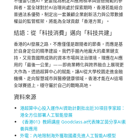
不僅要引進AI，更要成為制定AI應用標準與道德規範的參
與者。當全球對於AI治理尚處於探索期時，香港若能結合
普通法系優勢，制定出一套兼顧企業創新活力與公眾數據
權益的監管框架，將能為全球貢獻「香港方案」。
結語：從「科技消費」邁向「科技共建」
香港的AI發展之路，不應僅僅是跟隨者的節奏，而應是基
於自身定位的精準建設。我們手握內地龐大的產業鏈支
持，又背靠國際成熟的資本市場與法治環境，理應在AI應
用的「最後一公里」——即商業轉化與跨界融合上展現更
大作為。透過超算中心的賦能，讓AI從大學校園走進金融
機構、走向智慧城市與醫療健康領域，香港才能在AI這場
全球賽道上，穩守屬於自己的戰略高地。
資料來源
港超算中心投入運作AI資助計劃批出近30項目李家超：
港全方位部署人工智能發展
《香港01》教師講座 Goodclass.ai代表陳芷茵分享AI素
養與應用
外電：內地限制海外獲取國產先進人工智能AI模型