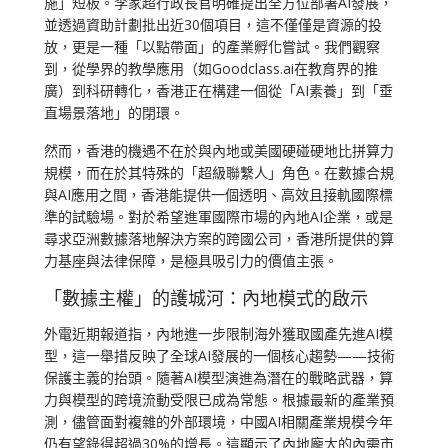
施」短板。李家超行政長官明確提出全方位部署AI發展，
並透過資助計劃批出近30個項目，這不僅僅是資源的投
放，更是一種「以點帶面」的產業孵化嘗試。我們觀察
到，從學界的教學應用（如Goodclass.ai在教育界的推
廣）到科研轉化，香港正在構建一個從「AI素養」到「垂
直場景落地」的閉環。
然而，香港的機遇不在於與內地或美國硬碰硬地比拼算力
規模，而在於其特殊的「超級聯繫人」角色。在數據合規
與AI應用之間，香港能提供一個透明、高效且接軌國際標
準的試驗場。對於希望進軍國際市場的內地AI企業，或是
尋求亞洲數據落地解決方案的跨國公司，香港所提供的算
力基座與法律保障，是極具吸引力的價值主張。
「數據主權」的護城河：內地模式的啟示
外電近期報道指，內地進一步限制海外獲取國產先進AI模
型，這一舉措反映了全球AI發展的一個核心趨勢——技術
保護主義的抬頭。隨著AI模型演進為潛在的戰略武器，算
力與模型的跨境流動受限已成為常態。根據最新的產業預
測，儘管面對複雜的外部環境，中國AI相關產業規模今年
仍有望錄得超過30%的增長。這顯示了內地龐大的內需市