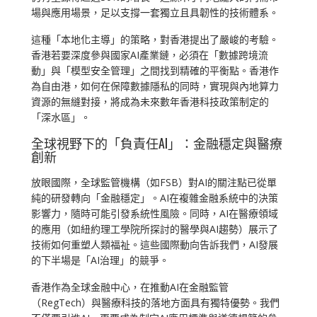
場與應用場景，足以支撐一套獨立且具韌性的技術體系。
這種「本地化主導」的策略，對香港提出了嚴峻的考驗。
香港若要深度參與國家AI產業鏈，必須在「數據跨境流
動」與「模型安全管理」之間找到精確的平衡點。香港作
為自由港，如何在保障數據隱私的同時，實現與內地算力
資源的無縫對接，將成為未來數年香港科技政策制定的
「深水區」。
全球視野下的「負責任AI」：金融穩定與醫療
創新
放眼國際，全球監管機構（如FSB）對AI的關注點已從單
純的研發轉向「金融穩定」。AI在複雜金融系統中的決策
影響力，隨時可能引發系統性風險。同時，AI在醫療領域
的應用（如紐約理工學院所探討的醫學與AI趨勢）展示了
技術如何重塑人類福祉。這些國際動向告訴我們，AI發展
的下半場是「AI治理」的競爭。
香港作為全球金融中心，在推動AI在金融監管
（RegTech）與醫療科技的落地方面具有獨特優勢。我們