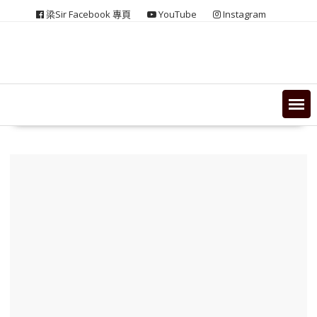
Skip
梁Sir Facebook 專頁
YouTube
Instagram
to
content